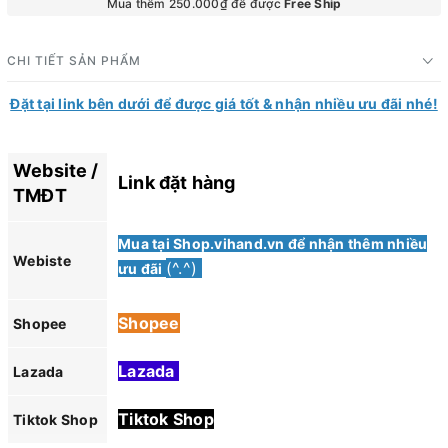
Mua thêm 250.000₫ để được
Free Ship
CHI TIẾT SẢN PHẨM
Đặt tại link bên dưới để được giá tốt & nhận nhiều ưu đãi nhé!
Website /
Link đặt hàng
TMĐT
Mua tại Shop.vihand.vn để nhận thêm nhiều
Webiste
(^.^)
ưu đãi
Shopee
Shopee
Lazada
Lazada
Tiktok Shop
Tiktok Shop