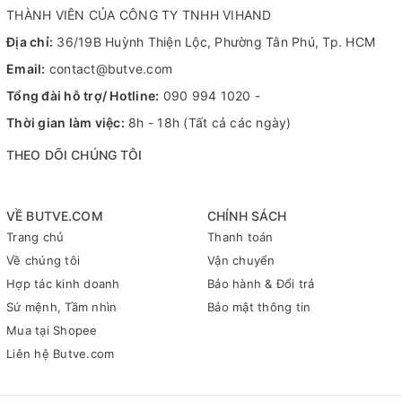
THÀNH VIÊN CỦA CÔNG TY TNHH VIHAND
Địa chỉ:
36/19B Huỳnh Thiện Lộc, Phường Tân Phú, Tp. HCM
Email:
contact@butve.com
Tổng đài hỗ trợ/ Hotline:
090 994 1020
-
Thời gian làm việc:
8h - 18h (Tất cả các ngày)
THEO DÕI CHÚNG TÔI
VỀ BUTVE.COM
CHÍNH SÁCH
Trang chủ
Thanh toán
Về chúng tôi
Vận chuyển
Hợp tác kinh doanh
Bảo hành & Đổi trả
Sứ mệnh, Tầm nhìn
Bảo mật thông tin
Mua tại Shopee
Liên hệ Butve.com