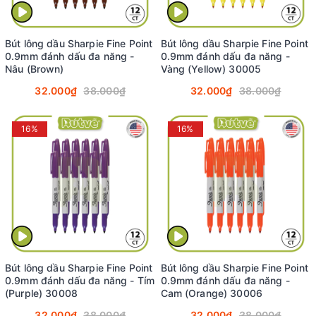
Bút lông dầu Sharpie Fine Point
Bút lông dầu Sharpie Fine Point
0.9mm đánh dấu đa năng -
0.9mm đánh dấu đa năng -
Nâu (Brown)
Vàng (Yellow) 30005
32.000₫
38.000₫
32.000₫
38.000₫
16%
16%
Bút lông dầu Sharpie Fine Point
Bút lông dầu Sharpie Fine Point
0.9mm đánh dấu đa năng - Tím
0.9mm đánh dấu đa năng -
(Purple) 30008
Cam (Orange) 30006
32.000₫
38.000₫
32.000₫
38.000₫