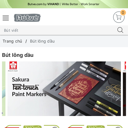
0
Trang chủ
Bút lông dầu
Bút lông dầu