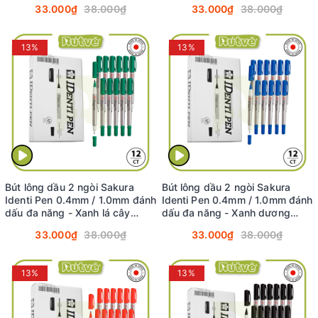
33.000₫
38.000₫
33.000₫
38.000₫
13%
13%
Bút lông dầu 2 ngòi Sakura
Bút lông dầu 2 ngòi Sakura
Identi Pen 0.4mm / 1.0mm đánh
Identi Pen 0.4mm / 1.0mm đánh
dấu đa năng - Xanh lá cây
dấu đa năng - Xanh dương
(Green) XYK-T#29
(Blue) XYK-T#36
33.000₫
38.000₫
33.000₫
38.000₫
13%
13%