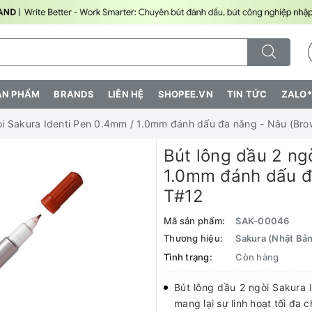
ẢN PHẨM
BRANDS
LIÊN HỆ
SHOPEE.VN
TIN TỨC
ZALO*
òi Sakura Identi Pen 0.4mm / 1.0mm đánh dấu đa năng - Nâu (Br
Bút lông dầu 2 ng
1.0mm đánh dấu đ
T#12
Mã sản phẩm:
SAK-00046
Thương hiệu:
Sakura (Nhật Bản
Tình trạng:
Còn hàng
Bút lông dầu 2 ngòi Sakura 
mang lại sự linh hoạt tối đa