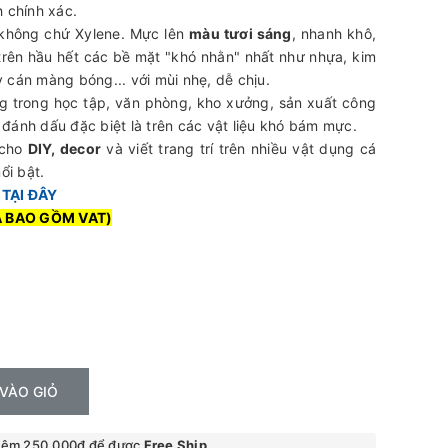
h chính xác.
không chứ Xylene. Mực lên
màu tươi sáng
, nhanh khô,
rên hầu hết các bề mặt "khó nhằn" nhất như nhựa, kim
ấy cán màng bóng... với mùi nhẹ, dễ chịu.
g trong học tập, văn phòng, kho xưởng, sản xuất công
đánh dấu đặc biệt là trên các vật liệu khó bám mực.
 cho
DIY, decor
và viết trang trí trên nhiều vật dụng cá
ổi bật.
c
TẠI ĐÂY
Ã BAO GỒM VAT)
VÀO GIỎ
hêm 250.000₫ để được
Free Ship