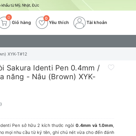
0
0
Giỏ hàng
Yêu thích
Tài khoản
own) XYK-T#12
òi Sakura Identi Pen 0.4mm /
a năng - Nâu (Brown) XYK-
)
Identi Pen sở hữu 2 kích thước ngòi
0.4mm và 1.0mm
,
 cho mọi nhu cầu từ ký tên, ghi chú nét vừa cho đến đánh