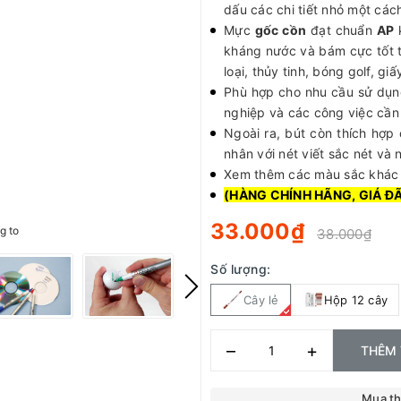
dấu các chi tiết nhỏ một các
Mực
gốc cồn
đạt chuẩn
AP
kháng nước và bám cực tốt t
loại, thủy tinh, bóng golf, gi
Phù hợp cho nhu cầu sử dụn
nghiệp và các công việc cần 
Ngoài ra, bút còn thích hợp
nhân với nét viết sắc nét và n
Xem thêm các màu sắc khá
(HÀNG CHÍNH HÃNG, GIÁ Đ
33.000₫
g to
38.000₫
Số lượng:
Cây lẻ
Hộp 12 cây
–
+
THÊM 
Mua t