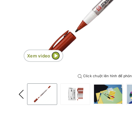
Xem video
Click chuột lên hình để phón