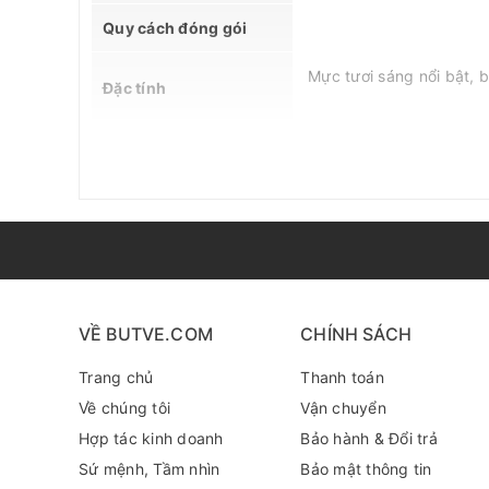
Quy cách đóng gói
Mực tươi sáng nổi bật, 
Đặc tính
Ứng dụng
MSDS
Thông tin hỗ trợ
Lưu ý
VỀ BUTVE.COM
CHÍNH SÁCH
Trang chủ
Thanh toán
THÔNG TIN SẢN PHẨM: SAKURA IDENTI 
Về chúng tôi
Vận chuyển
Bút lông dầu 2 ngòi Sakura Identi Pen 0.4mm / 1.0mm
Hợp tác kinh doanh
Bảo hành & Đổi trả
cùng thiết kế ngòi bền bỉ, đây là giải pháp đánh dấ
Sứ mệnh, Tầm nhìn
Bảo mật thông tin