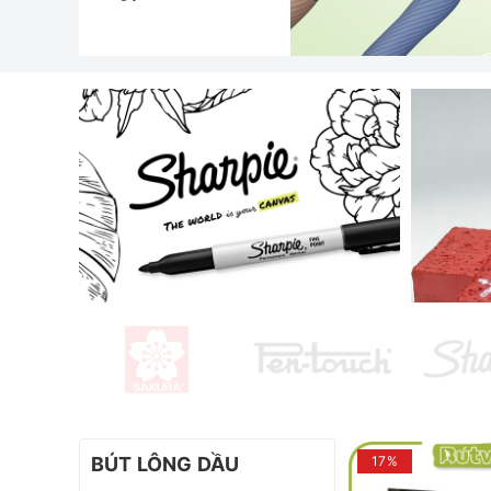
BÚT LÔNG DẦU
17%