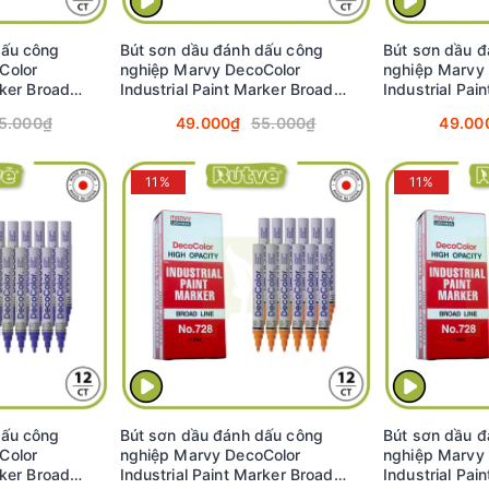
dấu công
Bút sơn dầu đánh dấu công
Bút sơn dầu đ
Color
nghiệp Marvy DecoColor
nghiệp Marvy
rker Broad
Industrial Paint Marker Broad
Industrial Pai
 (Silver)
2.0mm - Vàng ánh kim (Gold)
2.0mm - Trắng
5.000₫
49.000₫
55.000₫
49.00
#728
11%
11%
dấu công
Bút sơn dầu đánh dấu công
Bút sơn dầu đ
Color
nghiệp Marvy DecoColor
nghiệp Marvy
rker Broad
Industrial Paint Marker Broad
Industrial Pai