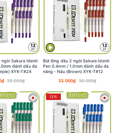
 ngòi Sakura Identi
Bút lông dầu 2 ngòi Sakura Identi
1.0mm đánh dấu đa
Pen 0.4mm / 1.0mm đánh dấu đa
urple) XYK-T#24
năng - Nâu (Brown) XYK-T#12
0₫
38.000₫
33.000₫
38.000₫
13%