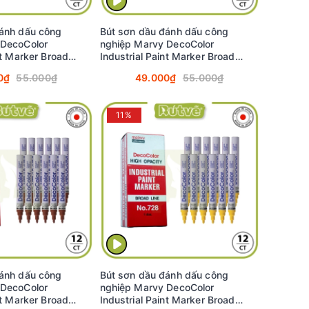
ánh dấu công
Bút sơn dầu đánh dấu công
 DecoColor
nghiệp Marvy DecoColor
nt Marker Broad
Industrial Paint Marker Broad
 (White) #728
2.0mm - Hồng (Pink) #728
0₫
55.000₫
49.000₫
55.000₫
11%
ánh dấu công
Bút sơn dầu đánh dấu công
 DecoColor
nghiệp Marvy DecoColor
nt Marker Broad
Industrial Paint Marker Broad