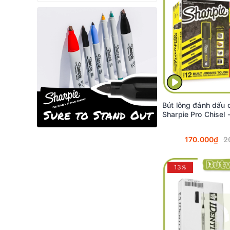
Bút lông đánh dấu 
Sharpie Pro Chisel 
170.000₫
2
13%