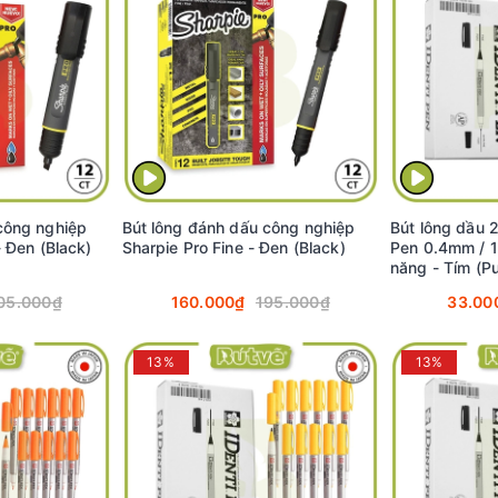
công nghiệp
Bút lông đánh dấu công nghiệp
Bút lông dầu 2
- Đen (Black)
Sharpie Pro Fine - Đen (Black)
Pen 0.4mm / 
năng - Tím (P
05.000₫
160.000₫
195.000₫
33.00
13%
13%