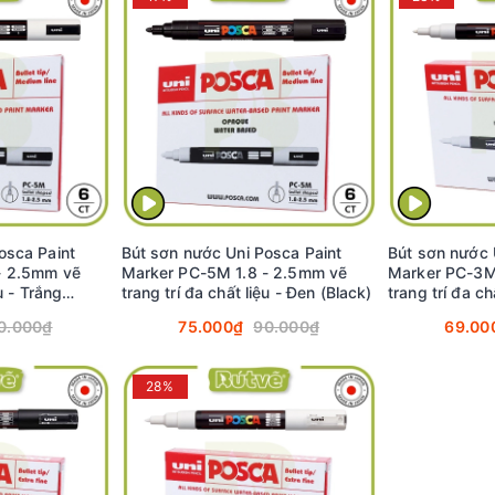
osca Paint
Bút sơn nước Uni Posca Paint
Bút sơn nước 
- 2.5mm vẽ
Marker PC-5M 1.8 - 2.5mm vẽ
Marker PC-3M
u - Trắng
trang trí đa chất liệu - Đen (Black)
trang trí đa ch
(White)
0.000₫
75.000₫
90.000₫
69.00
28%