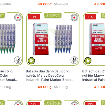
t) #728
2.0mm - Cam (Orange) #728
2.0mm - Nâu 
5.000₫
49.000₫
55.000₫
49.00
11%
11%
dấu công
Bút sơn dầu đánh dấu công
Bút sơn dầu đ
Color
nghiệp Marvy DecoColor
nghiệp Marvy
rker Broad
Industrial Paint Marker Broad
Industrial Pai
y (Green)
2.0mm - Xanh dương (Blue) #728
2.0mm - Đỏ (
5.000₫
49.000₫
55.000₫
49.00
17%
23%