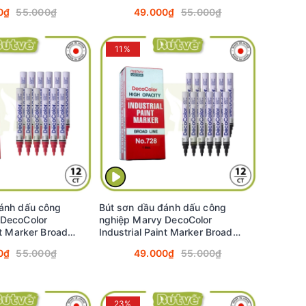
(Brown) #728
2.0mm - Vàng (Yellow) #728
0₫
55.000₫
49.000₫
55.000₫
11%
ánh dấu công
Bút sơn dầu đánh dấu công
 DecoColor
nghiệp Marvy DecoColor
nt Marker Broad
Industrial Paint Marker Broad
Red) #728
2.0mm - Đen (Black) #728
0₫
55.000₫
49.000₫
55.000₫
23%