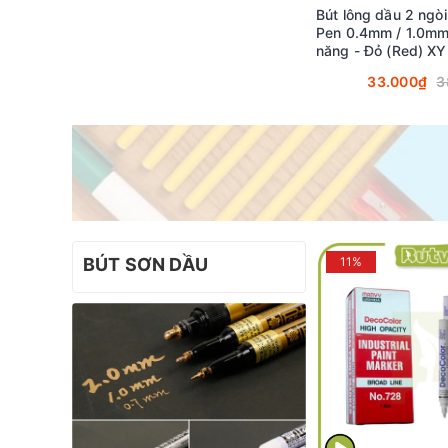
Bút lông dầu 2 ngòi
Pen 0.4mm / 1.0mm
năng - Đỏ (Red) X
33.000₫
3
BÚT SƠN DẦU
11%