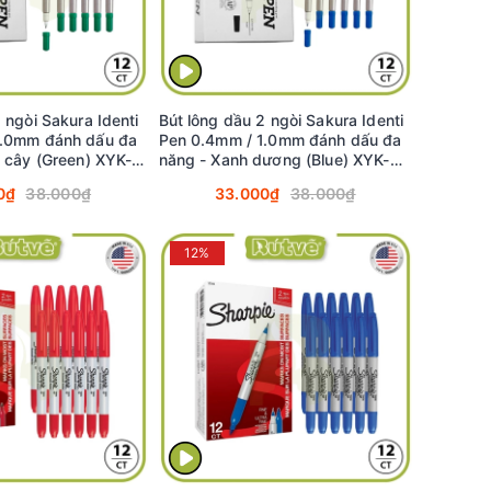
 ngòi Sakura Identi
Bút lông dầu 2 ngòi Sakura Identi
1.0mm đánh dấu đa
Pen 0.4mm / 1.0mm đánh dấu đa
á cây (Green) XYK-
năng - Xanh dương (Blue) XYK-
T#36
0₫
38.000₫
33.000₫
38.000₫
12%