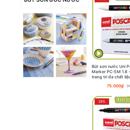
Bút sơn nước Uni P
Marker PC-5M 1.8 
trang trí đa chất liệ
(White)
75.000₫
9
28%