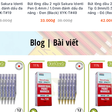
 Sakura Identi
Bút lông dầu 2 ngòi Sakura Identi
Bút lông dầu 
 đánh dấu đa
Pen 0.4mm / 1.0mm đánh dấu đa
Tip 0.9mm/0.
YK-T#19
năng - Đen (Black) XYK-T#49
năng - Đỏ (R
8.000₫
33.000₫
38.000₫
42.00
11%
11%