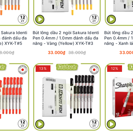
 Sakura Identi
Bút lông dầu 2 ngòi Sakura Identi
Bút lông dầu 2
 đánh dấu đa
Pen 0.4mm / 1.0mm đánh dấu đa
Pen 0.4mm / 
e) XYK-T#5
năng - Vàng (Yellow) XYK-T#3
năng - Xanh l
T#29
8.000₫
33.000₫
38.000₫
33.00
13%
12%