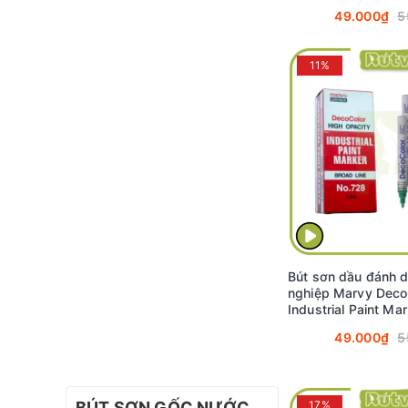
2.0mm - Tím (Viole
49.000₫
5
11%
Bút sơn dầu đánh 
nghiệp Marvy Deco
Industrial Paint Ma
2.0mm - Xanh lá câ
49.000₫
5
#728
BÚT SƠN GỐC NƯỚC
17%