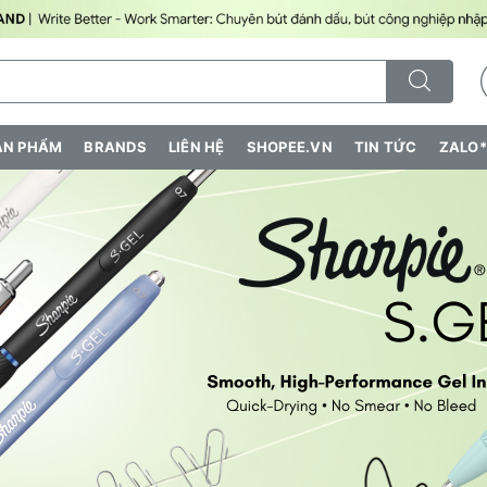
ẢN PHẨM
BRANDS
LIÊN HỆ
SHOPEE.VN
TIN TỨC
ZALO*