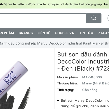
ẢN PHẨM
BRANDS
LIÊN HỆ
SHOPEE.VN
TIN TỨC
ZALO*
đánh dấu công nghiệp Marvy DecoColor Industrial Paint Marker B
Bút sơn dầu đánh
DecoColor Industr
- Đen (Black) #72
Mã sản phẩm:
MAR-00030
Thương hiệu:
Marvy (Nhật Bản
Tình trạng:
Còn hàng
Bút sơn Marvy DecoColor Ind
dùng để ghi chú, đánh dấu v