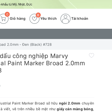
0
0
Giỏ hàng
Yêu thích
Tài khoản
road 2.0mm - Đen (Black) #728
 dấu công nghiệp Marvy
ial Paint Marker Broad 2.0mm
8
)
ustrial Paint Marker Broad sở hữu
ngòi 2.0mm
chuyên
à viết, vẽ trên nhiều bề mặt như
giấy cán màng bóng
,