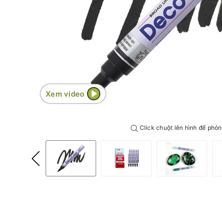
Xem video
Click chuột lên hình để phón