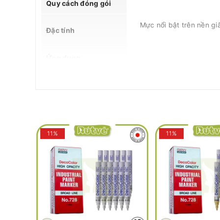
Quy cách đóng gói
Mực nổi bật trên nền g
Đặc tính
Ứng dụng
MSDS
Thông tin hỗ trợ
Lưu ý
11%
11%
THÔNG TIN SẢN PHẨM: MARVY DECOCOL
Bút sơn dầu đánh dấu công nghiệp Marvy DecoColor In
dụng mực gốc Xylene-Based với khả năng bám màu vượt
kỹ thuật, decor và sáng tạo trên các chất liệu khó b