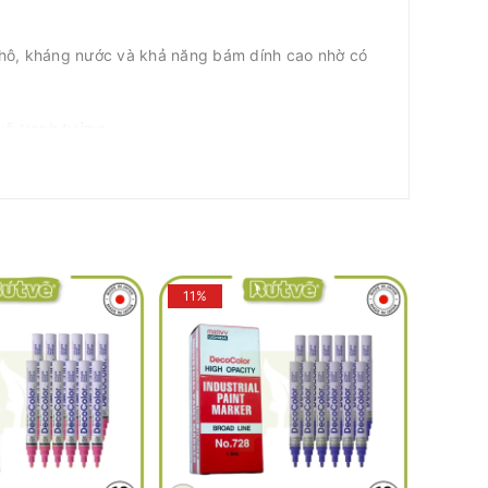
 khô, kháng nước và khả năng bám dính cao nhờ có
 vẽ tranh tường.
alo.me/0909941020
ợ)
11%
11%
APAN):
 cao cấp đến từ thương hiệu Marvy Uchida (Japan), sử
p lý tưởng cho nhu cầu đánh dấu công nghiệp, ghi chú