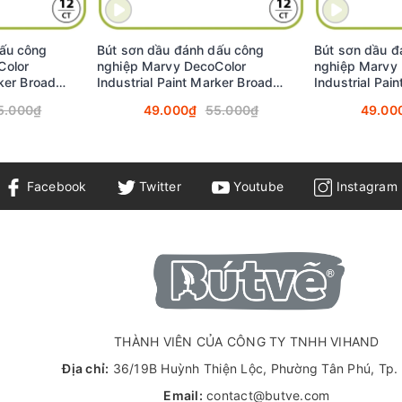
OCOLOR INDUSTRIAL PAINT MARKER BROAD:
dấu công
Bút sơn dầu đánh dấu công
Bút sơn dầu đ
u rõ ràng trên nhiều bề mặt với độ chính xác cao, phù hợp cho cả 
Color
nghiệp Marvy DecoColor
nghiệp Marvy
khô, không thấm nước, chịu ma sát tốt và có độ bám vượt trội
rker Broad
Industrial Paint Marker Broad
Industrial Pai
im (Gold)
2.0mm - Trắng (White) #728
2.0mm - Hồng 
5.000₫
49.000₫
55.000₫
49.00
màu ngoài trời, chịu được điều kiện môi trường khắc nghiệt và giữ
, bìa, nhựa, kim loại, thủy tinh, cao su, gốm sứ, đá, gỗ, gương và 
Facebook
Twitter
Youtube
Instagram
THÀNH VIÊN CỦA CÔNG TY TNHH VIHAND
Địa chỉ:
36/19B Huỳnh Thiện Lộc, Phường Tân Phú, Tp
Email:
contact@butve.com