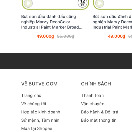
ĐẶC ĐIỂM NỔI BẬT CỦA DÒNG BÚT DEC
Bút sơn dầu đánh dấu công
Bút sơn dầu đánh 
Ngòi Fine 2.0mm cứng cáp: Giúp viết, vẽ và đánh dấ
nghiệp Marvy DecoColor
nghiệp Marvy Deco
Industrial Paint Marker Broad
Mực sơn gốc Xylene cao cấp: Mực đậm màu, nhanh 
Industrial Paint Ma
2.0mm - Bạc ánh kim (Silver)
2.0mm - Vàng ánh k
thường.
49.000₫
55.000₫
49.000₫
5
#728
#728
Khả năng chống chịu thời tiết tốt: Mực chống phai 
Viết tốt trên đa bề mặt: Sử dụng hiệu quả trên giấy
VỀ BUTVE.COM
CHÍNH SÁCH
Trang chủ
Thanh toán
Về chúng tôi
Vận chuyển
Hợp tác kinh doanh
Bảo hành & Đổi trả
Sứ mệnh, Tầm nhìn
Bảo mật thông tin
Mua tại Shopee