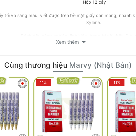
Hộp 12 cây
iấy tối và sáng màu, viết được trên bề mặt giấy cán màng, nhanh
Xylene.
Đánh dấu công nghiệp, linh kiện, trang trí nội thất, DIY,
Xem thêm
File MSDS (Material Safety Data Sheet)
Call / Zalo: 090 994 1020 (Vihand Shop); Liên hệ:
https://z
Cùng thương hiệu
Marvy (Nhật Bản)
Giá đã bao gồm VAT (liên hệ để được hỗ tr
11%
11%
OR INDUSTRIAL PAINT MARKER BROAD 2.0MM (J
dustrial Paint Marker Broad 2.0mm là dòng bút sơn đa chất liệu
 trội và độ bền cao trên nhiều bề mặt vật liệu. Đây là giải phá
ám mực.