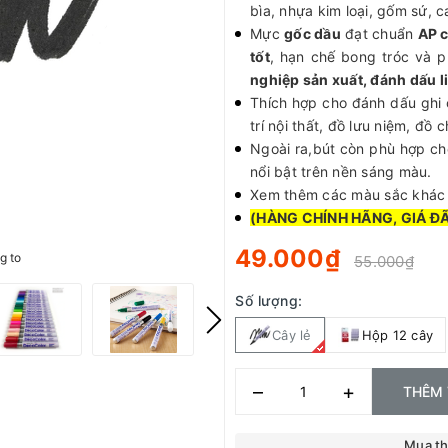
bìa, nhựa kim loại, gốm sứ, cao
Mực
gốc dầu
đạt chuẩn
AP 
tốt
, hạn chế bong tróc và p
nghiệp sản xuất, đánh dấu li
Thích hợp cho đánh dấu ghi 
trí nội thất, đồ lưu niệm, đồ
Ngoài ra,bút còn phù hợp c
nổi bật trên nền sáng màu.
Xem thêm các màu sắc khá
(HÀNG CHÍNH HÃNG, GIÁ Đ
49.000₫
g to
55.000₫
Số lượng:
Cây lẻ
Hộp 12 cây
–
+
THÊM 
Mua t