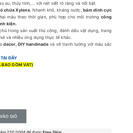
 su, thủy tinh,... với nét viết rõ ràng và nổi bật.
có chứa Xylene
. Nhanh khô, kháng nước,
bám dính cực
hai màu theo thời gian, phù hợp cho môi trường
công
nh kiện.
chú trong sản xuất thủ công, đánh dấu vật dụng, trang
 chơi và nhiều ứng dụng thực tế khác.
ho
decor, DIY handmade
và vẽ tranh tường với màu sắc
c
TẠI ĐÂY
Ã BAO GỒM VAT)
VÀO GIỎ
hêm 250.000₫ để được
Free Ship