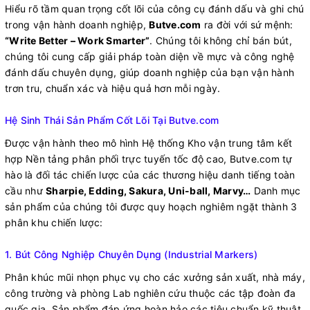
Hiểu rõ tầm quan trọng cốt lõi của công cụ đánh dấu và ghi chú
trong vận hành doanh nghiệp,
Butve.com
ra đời với sứ mệnh:
“Write Better – Work Smarter”
. Chúng tôi không chỉ bán bút,
chúng tôi cung cấp giải pháp toàn diện về mực và công nghệ
đánh dấu chuyên dụng, giúp doanh nghiệp của bạn vận hành
trơn tru, chuẩn xác và hiệu quả hơn mỗi ngày.
Hệ Sinh Thái Sản Phẩm Cốt Lõi Tại Butve.com
Được vận hành theo mô hình Hệ thống Kho vận trung tâm kết
hợp Nền tảng phân phối trực tuyến tốc độ cao, Butve.com tự
hào là đối tác chiến lược của các thương hiệu danh tiếng toàn
cầu như
Sharpie, Edding, Sakura, Uni-ball, Marvy…
Danh mục
sản phẩm của chúng tôi được quy hoạch nghiêm ngặt thành 3
phân khu chiến lược:
1. Bút Công Nghiệp Chuyên Dụng (Industrial Markers)
Phân khúc mũi nhọn phục vụ cho các xưởng sản xuất, nhà máy,
công trường và phòng Lab nghiên cứu thuộc các tập đoàn đa
quốc gia. Sản phẩm đáp ứng hoàn hảo các tiêu chuẩn kỹ thuật