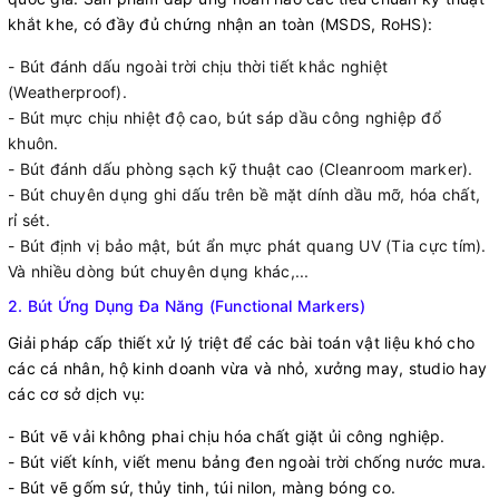
khắt khe, có đầy đủ chứng nhận an toàn (MSDS, RoHS):
- Bút đánh dấu ngoài trời chịu thời tiết khắc nghiệt
(Weatherproof).
- Bút mực chịu nhiệt độ cao, bút sáp dầu công nghiệp đổ
khuôn.
- Bút đánh dấu phòng sạch kỹ thuật cao (Cleanroom marker).
- Bút chuyên dụng ghi dấu trên bề mặt dính dầu mỡ, hóa chất,
rỉ sét.
- Bút định vị bảo mật, bút ẩn mực phát quang UV (Tia cực tím).
Và nhiều dòng bút chuyên dụng khác,...
2. Bút Ứng Dụng Đa Năng (Functional Markers)
Giải pháp cấp thiết xử lý triệt để các bài toán vật liệu khó cho
các cá nhân, hộ kinh doanh vừa và nhỏ, xưởng may, studio hay
các cơ sở dịch vụ:
- Bút vẽ vải không phai chịu hóa chất giặt ủi công nghiệp.
- Bút viết kính, viết menu bảng đen ngoài trời chống nước mưa.
- Bút vẽ gốm sứ, thủy tinh, túi nilon, màng bóng co.