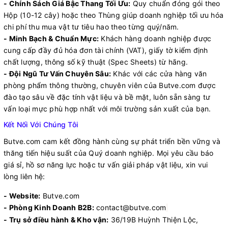
- Chính Sách Giá Bậc Thang Tối Ưu:
Quy chuẩn đóng gói theo
Hộp (10-12 cây) hoặc theo Thùng giúp doanh nghiệp tối ưu hóa
chi phí thu mua vật tư tiêu hao theo từng quý/năm.
- Minh Bạch & Chuẩn Mực:
Khách hàng doanh nghiệp được
cung cấp đầy đủ hóa đơn tài chính (VAT), giấy tờ kiểm định
chất lượng, thông số kỹ thuật (Spec Sheets) từ hãng.
- Đội Ngũ Tư Vấn Chuyên Sâu:
Khác với các cửa hàng văn
phòng phẩm thông thường, chuyên viên của Butve.com được
đào tạo sâu về đặc tính vật liệu và bề mặt, luôn sẵn sàng tư
vấn loại mực phù hợp nhất với môi trường sản xuất của bạn.
Kết Nối Với Chúng Tôi
Butve.com cam kết đồng hành cùng sự phát triển bền vững và
thăng tiến hiệu suất của Quý doanh nghiệp. Mọi yêu cầu báo
giá sỉ, hồ sơ năng lực hoặc tư vấn giải pháp vật liệu, xin vui
lòng liên hệ:
- Website:
Butve.com
- Phòng Kinh Doanh B2B:
contact@butve.com
- Trụ sở điều hành & Kho vận:
36/19B Huỳnh Thiện Lộc,