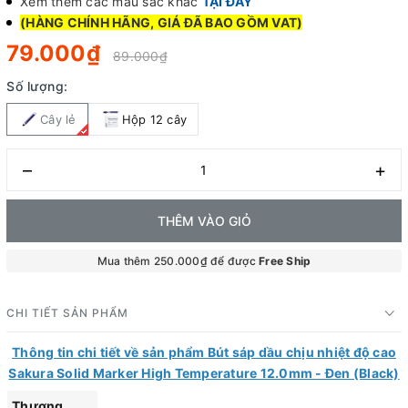
Xem thêm các màu sắc khác
TẠI ĐÂY
(HÀNG CHÍNH HÃNG, GIÁ ĐÃ BAO GỒM VAT)
79.000₫
89.000₫
Số lượng:
Cây lẻ
Hộp 12 cây
–
+
THÊM VÀO GIỎ
Mua thêm 250.000₫ để được
Free Ship
CHI TIẾT SẢN PHẨM
Thông tin chi tiết về sản phẩm Bút sáp dầu chịu nhiệt độ cao
Sakura Solid Marker High Temperature 12.0mm - Đen (Black)
Thương