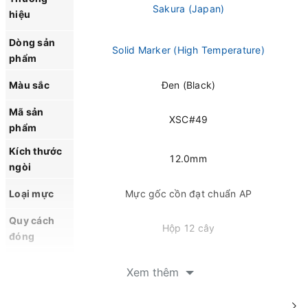
Sakura (Japan)
hiệu
Dòng sản
Solid Marker (High Temperature)
phẩm
Màu sắc
Đen (Black)
Mã sản
XSC#49
phẩm
Kích thước
12.0mm
ngòi
Loại mực
Mực gốc cồn đạt chuẩn AP
Quy cách
Hộp 12 cây
đóng
Kháng nước, chống hóa chất, chống tia UV,
Xem thêm
Đặc tính
chịu nhiệt cao -10°C đến 200°C và hạn chế
phai màu trong môi trường khắc nghiệt.