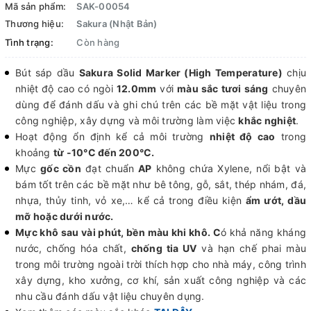
Mã sản phẩm:
SAK-00054
Thương hiệu:
Sakura (Nhật Bản)
Tình trạng:
Còn hàng
Bút sáp dầu
Sakura Solid Marker (High Temperature)
chịu
nhiệt độ cao có ngòi
12.0mm
với
màu sắc tươi sáng
chuyên
dùng để đánh dấu và ghi chú trên các bề mặt vật liệu trong
công nghiệp, xây dựng và môi trường làm việc
khắc nghiệt
.
Hoạt động ổn định kể cả môi trường
nhiệt độ cao
trong
khoảng
từ -10°C đến 200°C.
Mực
gốc cồn
đạt chuẩn
AP
không chứa Xylene, nổi bật và
bám tốt trên các bề mặt như bê tông, gỗ, sắt, thép nhám, đá,
nhựa, thủy tinh, vỏ xe,… kể cả trong điều kiện
ẩm ướt, dầu
mỡ hoặc dưới nước.
Mực khô sau vài phút, bền màu khi khô. C
ó khả năng kháng
nước, chống hóa chất,
chống tia UV
và hạn chế phai màu
trong môi trường ngoài trời thích hợp cho nhà máy, công trình
xây dựng, kho xưởng, cơ khí, sản xuất công nghiệp và các
nhu cầu đánh dấu vật liệu chuyên dụng.