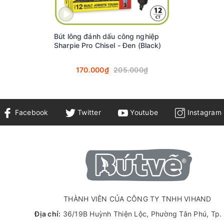
Bút lông đánh dấu công nghiệp
Sharpie Pro Chisel - Đen (Black)
170.000₫
205.000₫
Facebook
Twitter
Youtube
Instagram
IE PRO FINE:
THÀNH VIÊN CỦA CÔNG TY TNHH VIHAND
 sắc nét và chính xác, dễ dàng thao tác trên nhiều loại vật liệu v
Địa chỉ:
36/19B Huỳnh Thiện Lộc, Phường Tân Phú, Tp
m cực tốt trên các bề mặt ẩm ướt, dầu mỡ hoặc nhiều bụi bẩn. M