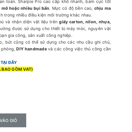
an toàn. Sharpie Pro cao cấp khô nhanh, bám cực tốt
u mỡ hoặc nhiều bụi bẩn
. Mực có độ bền cao,
chịu ma
nh trong nhiều điều kiện môi trường khác nhau.
ú và nhận diện vật liệu trên
giấy carton, nilon, nhựa,
ường được sử dụng cho thiết bị máy móc, nguyên vật
oạn gia công, sản xuất công nghiệp.
, bút cũng có thể sử dụng cho các nhu cầu ghi chú,
n phòng,
DIY handmade
và các công việc thủ công cần
c
TẠI ĐÂY
Ã BAO GỒM VAT)
VÀO GIỎ