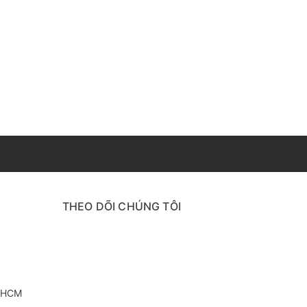
THEO DÕI CHÚNG TÔI
à bề mặt khác nhau.
. HCM
ực có độ bền cao, chịu ma sát tốt và gần như không