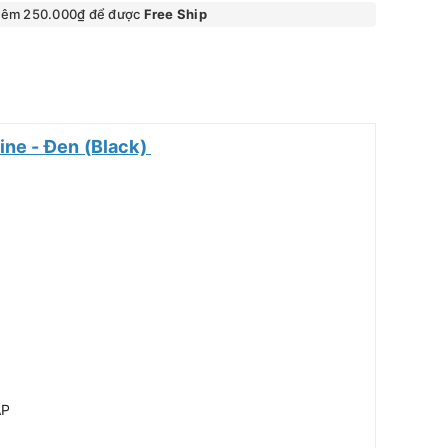
hêm 250.000₫ để được
Free Ship
ine - Đen (Black)
AP