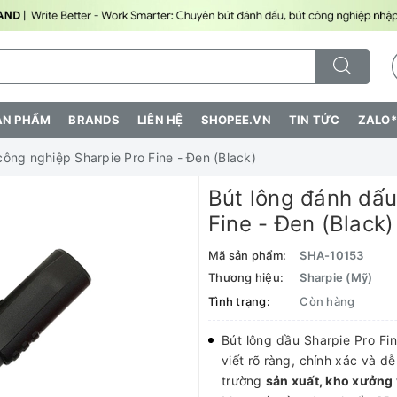
ẢN PHẨM
BRANDS
LIÊN HỆ
SHOPEE.VN
TIN TỨC
ZALO*
công nghiệp Sharpie Pro Fine - Đen (Black)
Bút lông đánh dấu
Fine - Đen (Black)
Mã sản phẩm:
SHA-10153
Thương hiệu:
Sharpie (Mỹ)
Tình trạng:
Còn hàng
Bút lông dầu Sharpie Pro Fi
viết rõ ràng, chính xác và dễ
trường
sản xuất, kho xưởng