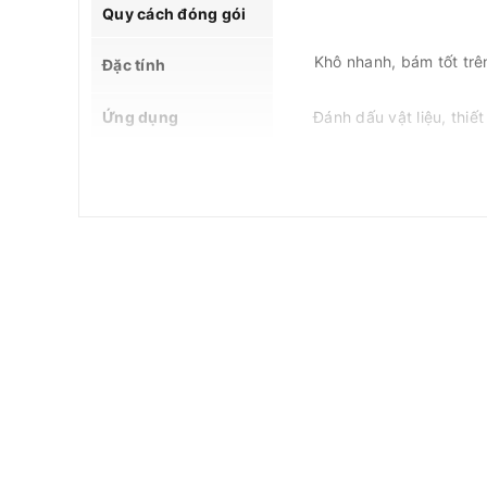
Quy cách đóng gói
Khô nhanh, bám tốt trê
Đặc tính
Ứng dụng
Đánh dấu vật liệu, thiế
MSDS
Thông tin hỗ trợ
Lưu ý
THÔNG TIN SẢN PHẨM: SHARPIE PRO FIN
Bút lông dầu Sharpie Pro Fine Point 0.9mm là dòng b
khắc nghiệt. Với đầu bút Fine cứng cáp cùng chất mự
xuất, kho xưởng và công nghiệp.