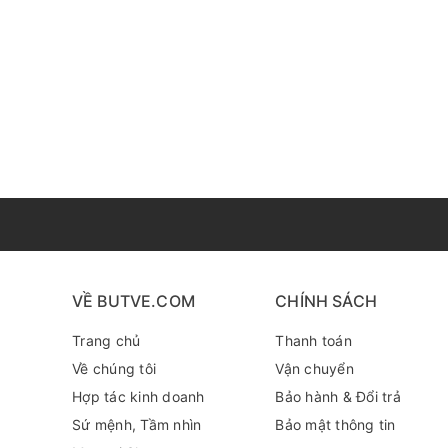
VỀ BUTVE.COM
CHÍNH SÁCH
Trang chủ
Thanh toán
Về chúng tôi
Vận chuyển
ĐẶC ĐIỂM NỔI BẬT CỦA DÒNG BÚT SHARP
Hợp tác kinh doanh
Bảo hành & Đổi trả
Đầu bút Fine 0.9mm cứng cáp: Cho nét viết rõ ràng,
Sứ mệnh, Tầm nhìn
Bảo mật thông tin
Mực lông dầu Sharpie Pro cao cấp: Khô nhanh, bá