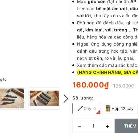
Mực
gốc cồn
đạt chuẩn
AP
trên các
bề mặt ẩm ướt, dầ
sát tốt
, khó tẩy xóa và ổn đị
Phù hợp để đánh dấu, ghi ch
gỗ, kim loại, vải, tường...
Th
liệu, hàng hóa và các công đ
Ngoài ứng dụng công nghiệp
đánh dấu trong học tập, vă
nét viết bền, rõ và lâu phai.
Xem thêm các màu sắc khá
(HÀNG CHÍNH HÃNG, GIÁ Đ
g to
160.000₫
195.000₫
Số lượng:
Cây lẻ
Hộp 12 cây
–
+
THÊM 