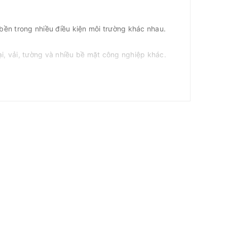
bền trong nhiều điều kiện môi trường khác nhau.
oại, vải, tường và nhiều bề mặt công nghiệp khác.
alo.me/0909941020
ợ)
), được thiết kế chuyên dụng cho môi trường làm việc
ầu đánh dấu, nhận diện vật liệu và ghi chú trong sản