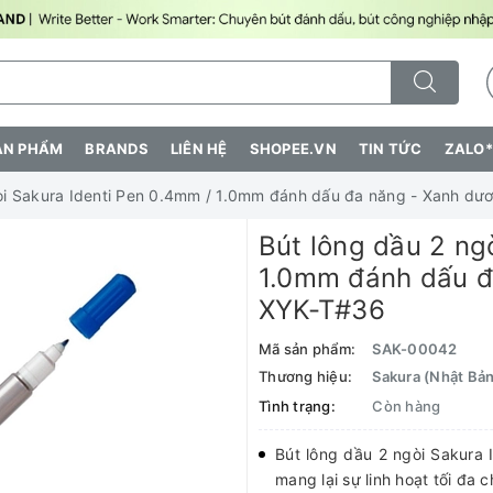
ẢN PHẨM
BRANDS
LIÊN HỆ
SHOPEE.VN
TIN TỨC
ZALO*
òi Sakura Identi Pen 0.4mm / 1.0mm đánh dấu đa năng - Xanh dư
Bút lông dầu 2 ng
1.0mm đánh dấu đ
XYK-T#36
Mã sản phẩm:
SAK-00042
Thương hiệu:
Sakura (Nhật Bản
Tình trạng:
Còn hàng
Bút lông dầu 2 ngòi Sakura 
mang lại sự linh hoạt tối đa