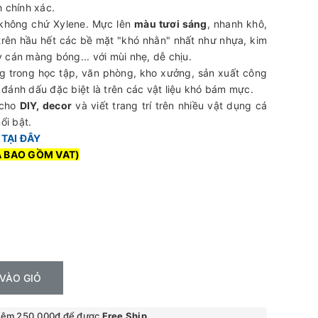
h chính xác.
không chứ Xylene. Mực lên
màu tươi sáng
, nhanh khô,
rên hầu hết các bề mặt "khó nhằn" nhất như nhựa, kim
ấy cán màng bóng... với mùi nhẹ, dễ chịu.
g trong học tập, văn phòng, kho xưởng, sản xuất công
đánh dấu đặc biệt là trên các vật liệu khó bám mực.
 cho
DIY, decor
và viết trang trí trên nhiều vật dụng cá
ổi bật.
c
TẠI ĐÂY
Ã BAO GỒM VAT)
VÀO GIỎ
hêm 250.000₫ để được
Free Ship