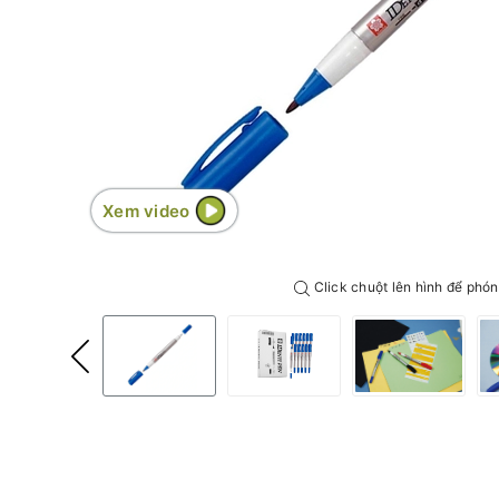
Xem video
Click chuột lên hình để phón