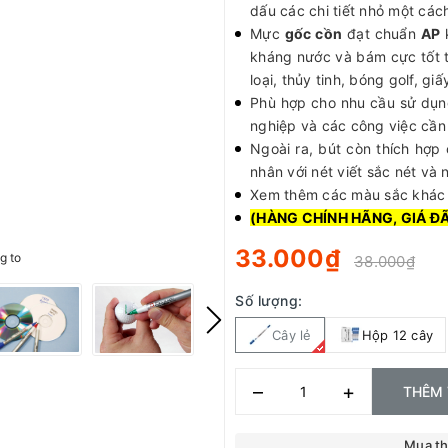
dấu các chi tiết nhỏ một các
Mực
gốc cồn
đạt chuẩn
AP
kháng nước và bám cực tốt t
loại, thủy tinh, bóng golf, gi
Phù hợp cho nhu cầu sử dụn
nghiệp và các công việc cần 
Ngoài ra, bút còn thích hợp
nhân với nét viết sắc nét và n
Xem thêm các màu sắc khá
(HÀNG CHÍNH HÃNG, GIÁ Đ
33.000₫
g to
38.000₫
Số lượng:
Cây lẻ
Hộp 12 cây
–
+
THÊM 
Mua t