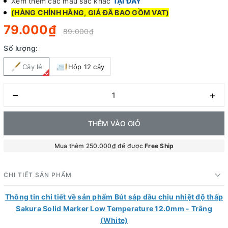
Xem thêm các màu sắc khác
TẠI ĐÂY
(HÀNG CHÍNH HÃNG, GIÁ ĐÃ BAO GỒM VAT)
79.000₫
89.000₫
Số lượng:
Cây lẻ
Hộp 12 cây
–
+
THÊM VÀO GIỎ
Mua thêm 250.000₫ để được
Free Ship
CHI TIẾT SẢN PHẨM
Thông tin chi tiết về sản phẩm Bút sáp dầu chịu nhiệt độ thấp
Sakura Solid Marker Low Temperature 12.0mm - Trắng
(White)