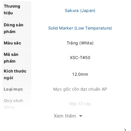
Thương
Sakura (Japan)
hiệu
Dòng sản
Solid Marker (Low Temperature)
phẩm
Màu sắc
Trắng (White)
Mã sản
XSC-T#50
phẩm
Kích thước
12.0mm
ngòi
Loại mực
Mực gốc cồn đạt chuẩn AP
Quy cách
Hộp 12 cây
đóng
Xem thêm
Kháng nước, chống hóa chất, chống tia UV,
Đặc tính
chịu nhiệt độ thấp -40°C đến 100°C và hạn