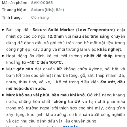
Mã sản phẩm:
SAK-00065
Thương hiệu:
Sakura (Nhật Bản)
Tình trạng:
Còn hàng
Bút sáp dầu
Sakura Solid Marker (Low Temperature)
chịu
nhiệt độ cao có ngòi
12.0mm
với
màu sắc tươi sáng
chuyên
dùng để đánh dấu và ghi chú trên các bề mặt vật liệu trong
công nghiệp, xây dựng và môi trường làm việc
khắc nghiệt
.
Hoạt động ổn định kể cả môi trường
nhiệt độ thấp
trong
khoảng
từ -40°C đến 100°C.
Mực
gốc cồn
đạt chuẩn
AP
không chứa Xylene, nổi bật và
bám tốt trên các bề mặt như bê tông, gỗ, sắt, thép nhám, đá,
nhựa, thủy tinh, vỏ xe,… kể cả trong điều kiện
ẩm ướt, dầu
mỡ hoặc dưới nước.
Mực khô sau vài phút, bền màu khi khô. C
ó khả năng kháng
nước, chống hóa chất,
chống tia UV
và hạn chế phai màu
trong môi trường ngoài trời thích hợp cho nhà máy, công trình
xây dựng, kho lạnh, kho xưởng, cơ khí, sản xuất công nghiệp
và các nhu cầu đánh dấu vật liệu chuyên dụng.