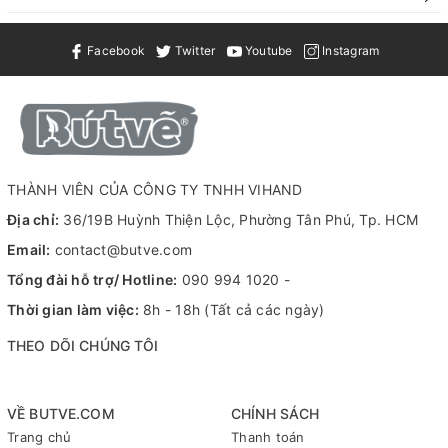
chế phai màu trong môi trường khắc nghiệt.
Chuyên dùng để đánh dấu trong các môi
Facebook
Twitter
Youtube
Instagram
trường lạnh, kho lạnh, bề mặt vật liệu trong
Ứng dụng
công nghiệp và xây dựng. Có thể đánh dấu
trong điều kiện ẩm ướt, dầu mỡ và dưới nước.
MSDS
File MSDS (Material Safety Data Sheet)
THÀNH VIÊN CỦA CÔNG TY TNHH VIHAND
Thông tin
Call / Zalo: 090 994 1020 (Vihand Shop); Liên
Địa chỉ:
36/19B Huỳnh Thiện Lộc, Phường Tân Phú, Tp. HCM
liên hệ
hệ:
https://zalo.me/0909941020
Email:
contact@butve.com
Lưu ý
Giá đã bao gồm VAT (liên hệ để được hỗ trợ)
Tổng đài hỗ trợ/ Hotline:
090 994 1020
-
Thời gian làm việc:
8h - 18h (Tất cả các ngày)
THEO DÕI CHÚNG TÔI
THÔNG TIN SẢN PHẨM: SAKURA SOLID MARKER
LOW TEMPERATURE 12.0MM (JAPAN):
VỀ BUTVE.COM
CHÍNH SÁCH
Bút sáp dầu Sakura Solid Marker Low Temperature 12.0mm là
Trang chủ
Thanh toán
dòng bút đánh dấu công nghiệp chuyên dụng đến từ Nhật Bản,