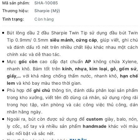
Mã sản phẩm:
SHA-10085
Thương hiệu:
Sharpie (Mỹ)
Tình trạng:
Còn hàng
Bút lông dầu 2 đầu Sharpie Twin Tip sử dụng đầu bút Twin
Tip 0.9mm/ 0.5mm
siêu mảnh, cứng cáp
, giúp viết, ghi chú
và đánh dấu rõ nét trên nhiều chất liệu khác nhau một cách
chính xác và dễ thao tác.
Mực
gốc cồn
cao cấp đạt chuẩn
AP
không chứa Xylene,
nhanh khô. Bám tốt trên
kính, nhựa, kim loại, gỗ, gốm sứ,
giấy,…
với khả năng chống thấm nước, nhanh khô,
hạn chế
lem
và khó bay màu theo thời gian.
Phù hợp để
ghi chú
thông tin, đánh dấu phân loại sản phẩm
trong kho xưởng, viết tên đồ dùng cá nhân, sử dụng rộng rãi
trong học tập, văn phòng và các công việc thủ công, dán
nhãn hằng ngày.
Ngoài ra, bút còn được sử dụng để
custom
giày, balo, nón,
ly cốc, sổ tay và nhiều sản phẩm
handmade
khác với màu
sắc nổi bật và sắc nét.