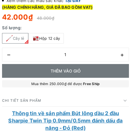
Xem thêm các màu sắc khác
TẠI ĐÂY
(HÀNG CHÍNH HÃNG, GIÁ ĐÃ BAO GỒM VAT)
42.000₫
48.000₫
Số lượng:
Cây lẻ
Hộp 12 cây
–
+
THÊM VÀO GIỎ
Mua thêm 250.000₫ để được
Free Ship
CHI TIẾT SẢN PHẨM
Thông tin về sản phẩm Bút lông dầu 2 đầu
Sharpie Twin Tip 0.9mm/0.5mm đánh dấu đa
năng - Đỏ (Red)