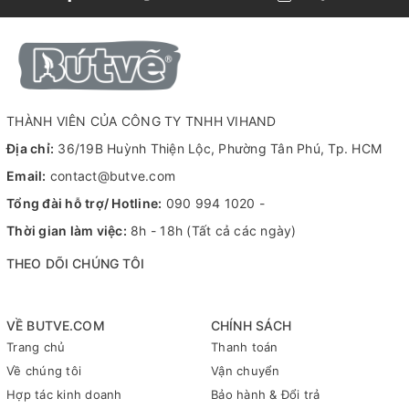
thiết kế ngòi bền bỉ, đây là giải pháp đánh dấu, ghi chú và sáng
tạo hoàn hảo cho mọi nhu cầu từ đời sống, văn phòng đến nghệ
thuật handmade.
THÀNH VIÊN CỦA CÔNG TY TNHH VIHAND
Địa chỉ:
36/19B Huỳnh Thiện Lộc, Phường Tân Phú, Tp. HCM
Email:
contact@butve.com
Tổng đài hỗ trợ/ Hotline:
090 994 1020
-
Thời gian làm việc:
8h - 18h (Tất cả các ngày)
THEO DÕI CHÚNG TÔI
VỀ BUTVE.COM
CHÍNH SÁCH
Trang chủ
Thanh toán
Về chúng tôi
Vận chuyển
Hợp tác kinh doanh
Bảo hành & Đổi trả