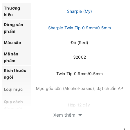
Thương
Sharpie (Mỹ)
hiệu
Dòng sản
Sharpie Twin Tip 0.9mm/0.5mm
phẩm
Màu sắc
Đỏ (Red)
Mã sản
32002
phẩm
Kích thước
Twin Tip 0.9mm/0.5mm
ngòi
Mực gốc cồn (Alcohol-based), đạt chuẩn AP
Loại mực
Quy cách
Hộp 12 cây
đóng gói
Xem thêm
Mực đậm màu, khô nhanh và bám bền trên
Đặc tính
nhiều bề mặt. Hạn chế lem, chống nước và