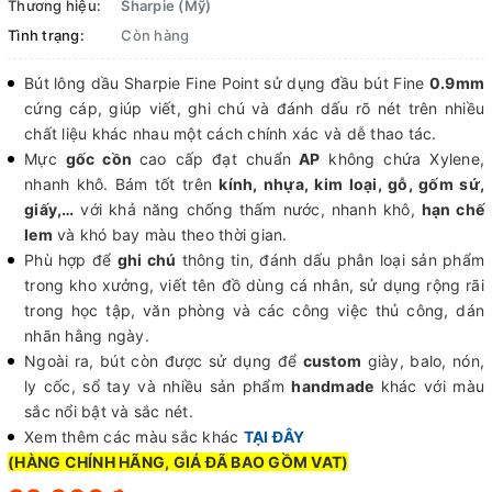
Thương hiệu:
Sharpie (Mỹ)
Tình trạng:
Còn hàng
Bút lông dầu Sharpie Fine Point sử dụng đầu bút Fine
0.9mm
cứng cáp, giúp viết, ghi chú và đánh dấu rõ nét trên nhiều
chất liệu khác nhau một cách chính xác và dễ thao tác.
Mực
gốc cồn
cao cấp đạt chuẩn
AP
không chứa Xylene,
nhanh khô. Bám tốt trên
kính, nhựa, kim loại, gỗ, gốm sứ,
giấy,…
với khả năng chống thấm nước, nhanh khô,
hạn chế
lem
và khó bay màu theo thời gian.
Phù hợp để
ghi chú
thông tin, đánh dấu phân loại sản phẩm
trong kho xưởng, viết tên đồ dùng cá nhân, sử dụng rộng rãi
trong học tập, văn phòng và các công việc thủ công, dán
nhãn hằng ngày.
Ngoài ra, bút còn được sử dụng để
custom
giày, balo, nón,
ly cốc, sổ tay và nhiều sản phẩm
handmade
khác với màu
sắc nổi bật và sắc nét.
Xem thêm các màu sắc khác
TẠI ĐÂY
(HÀNG CHÍNH HÃNG, GIÁ ĐÃ BAO GỒM VAT)