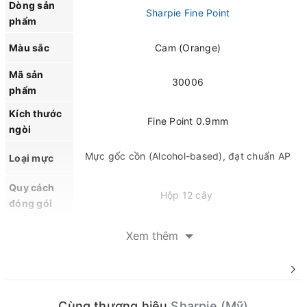
Dòng sản
Sharpie Fine Point
phẩm
Màu sắc
Cam (Orange)
Mã sản
30006
phẩm
Kích thước
Fine Point 0.9mm
ngòi
Mực gốc cồn (Alcohol-based), đạt chuẩn AP
Loại mực
Quy cách
Hộp 12 cây
đóng gói
Mực đậm màu, khô nhanh và bám bền trên
Xem thêm
Đặc tính
nhiều bề mặt. Hạn chế lem, chống nước và
hạn chế phai màu theo thời gian.
Phù hợp để viết, đánh dấu và trang trí trên
Cùng thương hiệu
Sharpie (Mỹ)