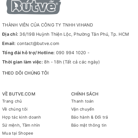
THÀNH VIÊN CỦA CÔNG TY TNHH VIHAND
Địa chỉ:
36/19B Huỳnh Thiện Lộc, Phường Tân Phú, Tp. HCM
Email:
contact@butve.com
Tổng đài hỗ trợ/ Hotline:
090 994 1020
-
Thời gian làm việc:
8h - 18h (Tất cả các ngày)
THEO DÕI CHÚNG TÔI
VỀ BUTVE.COM
CHÍNH SÁCH
Trang chủ
Thanh toán
Về chúng tôi
Vận chuyển
Hợp tác kinh doanh
Bảo hành & Đổi trả
Sứ mệnh, Tầm nhìn
Bảo mật thông tin
ĐẶC ĐIỂM NỔI BẬT CỦA DÒNG BÚT SHARPIE
Mua tại Shopee
FINE POINT: