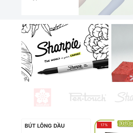
BÚT LÔNG DẦU
17%