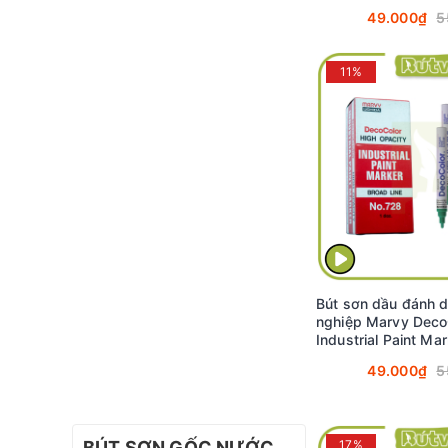
2.0mm - Tím (Viole
49.000₫
5
11%
Bút sơn dầu đánh 
nghiệp Marvy Deco
Industrial Paint Ma
2.0mm - Xanh lá câ
49.000₫
5
#728
BÚT SƠN GỐC NƯỚC
17%