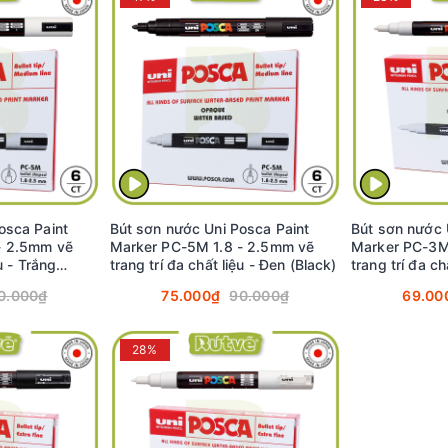
osca Paint
Bút sơn nước Uni Posca Paint
Bút sơn nước 
- 2.5mm vẽ
Marker PC-5M 1.8 - 2.5mm vẽ
Marker PC-3M
u - Trắng
trang trí đa chất liệu - Đen (Black)
trang trí đa ch
(White)
0.000₫
75.000₫
90.000₫
69.00
28%