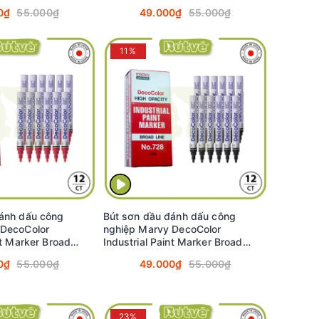
(Brown) #728
2.0mm - Vàng (Yellow) #728
0₫
55.000₫
49.000₫
55.000₫
11%
ánh dấu công
Bút sơn dầu đánh dấu công
 DecoColor
nghiệp Marvy DecoColor
nt Marker Broad
Industrial Paint Marker Broad
Red) #728
2.0mm - Đen (Black) #728
0₫
55.000₫
49.000₫
55.000₫
23%