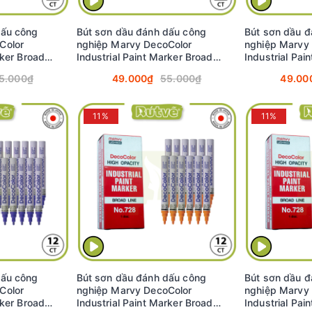
dấu công
Bút sơn dầu đánh dấu công
Bút sơn dầu đ
Color
nghiệp Marvy DecoColor
nghiệp Marvy
rker Broad
Industrial Paint Marker Broad
Industrial Pai
 (Silver)
2.0mm - Vàng ánh kim (Gold)
2.0mm - Trắng
5.000₫
49.000₫
55.000₫
49.00
#728
11%
11%
dấu công
Bút sơn dầu đánh dấu công
Bút sơn dầu đ
Color
nghiệp Marvy DecoColor
nghiệp Marvy
rker Broad
Industrial Paint Marker Broad
Industrial Pai