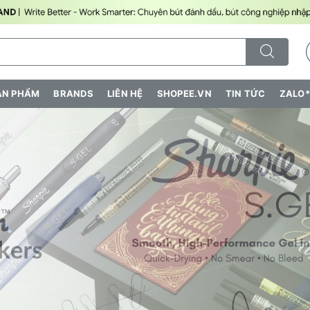
ẢN PHẨM
BRANDS
LIÊN HỆ
SHOPEE.VN
TIN TỨC
ZALO*