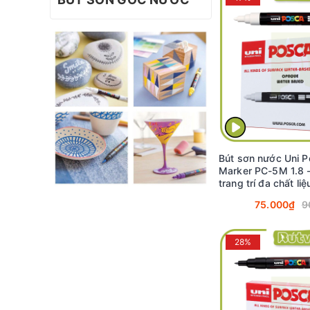
Bút sơn nước Uni P
Marker PC-5M 1.8 
trang trí đa chất liệ
(White)
75.000₫
9
28%