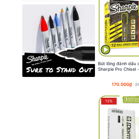
Bút lông đánh dấu 
Sharpie Pro Chisel 
170.000₫
2
13%