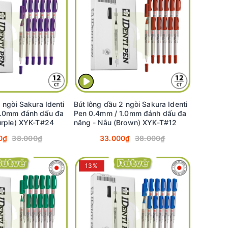
 ngòi Sakura Identi
Bút lông dầu 2 ngòi Sakura Identi
1.0mm đánh dấu đa
Pen 0.4mm / 1.0mm đánh dấu đa
urple) XYK-T#24
năng - Nâu (Brown) XYK-T#12
0₫
38.000₫
33.000₫
38.000₫
13%