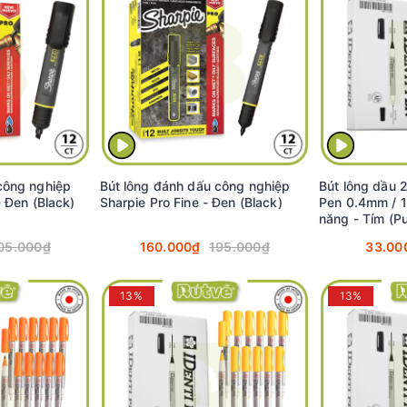
công nghiệp
Bút lông đánh dấu công nghiệp
Bút lông dầu 2
- Đen (Black)
Sharpie Pro Fine - Đen (Black)
Pen 0.4mm / 
năng - Tím (P
05.000₫
160.000₫
195.000₫
33.00
13%
13%