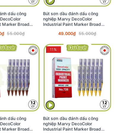
ánh dấu công
Bút sơn dầu đánh dấu công
 DecoColor
nghiệp Marvy DecoColor
nt Marker Broad
Industrial Paint Marker Broad
 (White) #728
2.0mm - Hồng (Pink) #728
0₫
55.000₫
49.000₫
55.000₫
11%
ánh dấu công
Bút sơn dầu đánh dấu công
 DecoColor
nghiệp Marvy DecoColor
nt Marker Broad
Industrial Paint Marker Broad