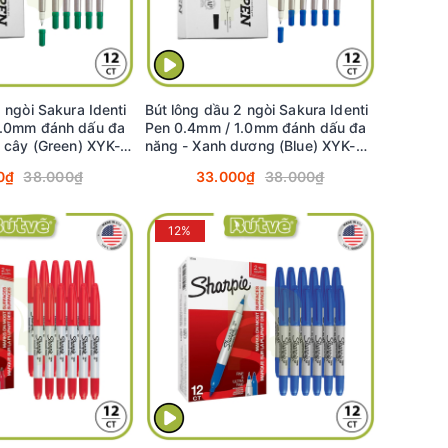
 ngòi Sakura Identi
Bút lông dầu 2 ngòi Sakura Identi
1.0mm đánh dấu đa
Pen 0.4mm / 1.0mm đánh dấu đa
á cây (Green) XYK-
năng - Xanh dương (Blue) XYK-
T#36
0₫
38.000₫
33.000₫
38.000₫
12%