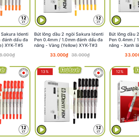
 Sakura Identi
Bút lông dầu 2 ngòi Sakura Identi
Bút lông dầu 2
 đánh dấu đa
Pen 0.4mm / 1.0mm đánh dấu đa
Pen 0.4mm / 
e) XYK-T#5
năng - Vàng (Yellow) XYK-T#3
năng - Xanh l
T#29
8.000₫
33.000₫
38.000₫
33.00
13%
12%