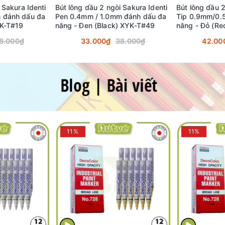
 Sakura Identi
Bút lông dầu 2 ngòi Sakura Identi
Bút lông dầu 
 đánh dấu đa
Pen 0.4mm / 1.0mm đánh dấu đa
Tip 0.9mm/0.
YK-T#19
năng - Đen (Black) XYK-T#49
năng - Đỏ (R
8.000₫
33.000₫
38.000₫
42.00
11%
11%