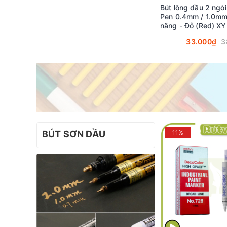
Bút lông dầu 2 ngòi
Pen 0.4mm / 1.0mm
năng - Đỏ (Red) X
33.000₫
3
BÚT SƠN DẦU
11%