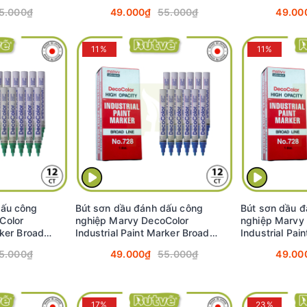
t) #728
2.0mm - Cam (Orange) #728
2.0mm - Nâu 
5.000₫
49.000₫
55.000₫
49.00
11%
11%
dấu công
Bút sơn dầu đánh dấu công
Bút sơn dầu đ
Color
nghiệp Marvy DecoColor
nghiệp Marvy
rker Broad
Industrial Paint Marker Broad
Industrial Pai
y (Green)
2.0mm - Xanh dương (Blue) #728
2.0mm - Đỏ (
5.000₫
49.000₫
55.000₫
49.00
17%
23%