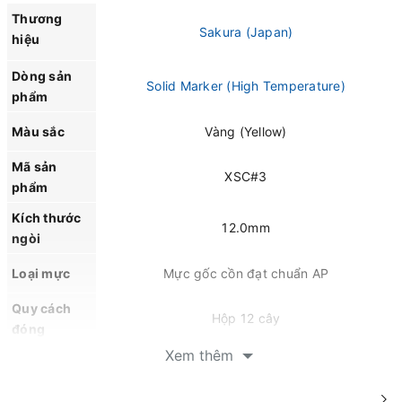
Thương
Sakura (Japan)
hiệu
Dòng sản
Solid Marker (High Temperature)
phẩm
Màu sắc
Vàng (Yellow)
Mã sản
XSC#3
phẩm
Kích thước
12.0mm
ngòi
Loại mực
Mực gốc cồn đạt chuẩn AP
Quy cách
Hộp 12 cây
đóng
Xem thêm
Kháng nước, chống hóa chất, chống tia UV,
Đặc tính
chịu nhiệt cao -10°C đến 200°C và hạn chế