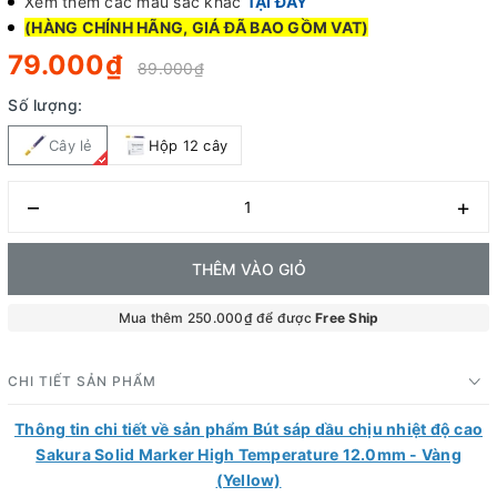
Xem thêm các màu sắc khác
TẠI ĐÂY
(HÀNG CHÍNH HÃNG, GIÁ ĐÃ BAO GỒM VAT)
79.000₫
89.000₫
Số lượng:
Cây lẻ
Hộp 12 cây
–
+
THÊM VÀO GIỎ
Mua thêm 250.000₫ để được
Free Ship
CHI TIẾT SẢN PHẨM
Thông tin chi tiết về sản phẩm Bút sáp dầu chịu nhiệt độ cao
Sakura Solid Marker High Temperature 12.0mm - Vàng
(Yellow)