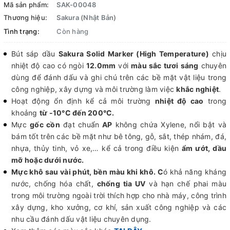
Mã sản phẩm:
SAK-00048
Thương hiệu:
Sakura (Nhật Bản)
Tình trạng:
Còn hàng
Bút sáp dầu
Sakura Solid Marker (High Temperature)
chịu
nhiệt độ cao có ngòi
12.0mm
với
màu sắc tươi sáng
chuyên
dùng để đánh dấu và ghi chú trên các bề mặt vật liệu trong
công nghiệp, xây dựng và môi trường làm việc
khắc nghiệt
.
Hoạt động ổn định kể cả môi trường
nhiệt độ cao
trong
khoảng
từ -10°C đến 200°C.
Mực
gốc cồn
đạt chuẩn
AP
không chứa Xylene, nổi bật và
bám tốt trên các bề mặt như bê tông, gỗ, sắt, thép nhám, đá,
nhựa, thủy tinh, vỏ xe,… kể cả trong điều kiện
ẩm ướt, dầu
mỡ hoặc dưới nước.
Mực khô sau vài phút, bền màu khi khô. C
ó khả năng kháng
nước, chống hóa chất,
chống tia UV
và hạn chế phai màu
trong môi trường ngoài trời thích hợp cho nhà máy, công trình
xây dựng, kho xưởng, cơ khí, sản xuất công nghiệp và các
nhu cầu đánh dấu vật liệu chuyên dụng.