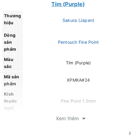
Tím (Purple)
Thương
Sakura (Japan)
hiệu
Dòng
sản
Pentouch Fine Point
phẩm
Màu
Tím (Purple)
sắc
Mã sản
XPMKA#24
phẩm
Kích
thước
Fine Point 1.0mm
ngòi
Xem thêm
Loại
Mực gốc dầu (Oil-based) đạt chuẩn AP
mực
Quy