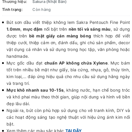
Thương hiệu:
Sakura (Nhật Bản)
Tình trạng:
Còn hàng
Bút sơn dầu viết thiệp không lem Sakra Pentouch Fine Point
1.0mm
,
mực đậm
nổi bật trên
nền tối và sáng màu
, sử dụng
được trên
bề mặt giấy cán màng bóng
thích hợp để viết
thiệp cưới, thiệp cảm ơn, đánh dấu, ghi chú sản phẩm, decor
vật dụng cá nhân và sử dụng trong học tập, văn phòng hoặc
handmade.
Mực gốc dầu đạt
chuẩn AP không chứa Xylene
. Mực bám
tốt trên nhiều bề mặt như giấy, bìa cứng, nhựa, gỗ, thủy tinh,
kim loại,… đáp ứng hiệu quả cho nhu cầu sử dụng hằng ngày
và trang trí.
Mực khô nhanh sau 10-15s
, kháng nước, hạn chế bong tróc
và khó phai màu theo thời gian, giúp nội dung và hình vẽ bền
đẹp lâu dài.
Ngoài ra, bút còn phù hợp sử dụng cho vẽ tranh kính, DIY và
các hoạt động sáng tạo nghệ thuật với hiệu ứng ánh kim nổi
bật.
Xem thêm các màu sắc khác
TẠI ĐÂY