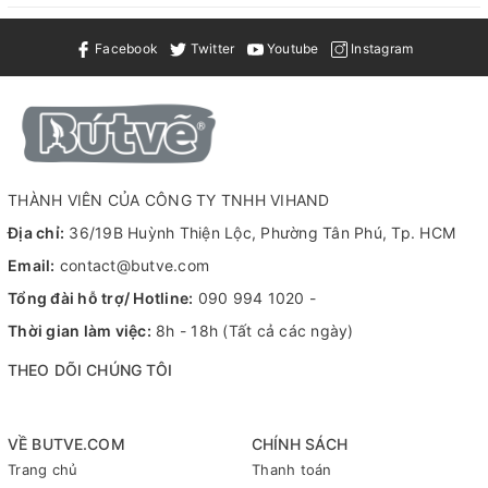
cách
Hộp 12 cây
đóng
Facebook
Twitter
Youtube
Instagram
gói
Mực tươi sáng nổi bật trên nền giấy tối và sáng
Đặc
màu, viết được trên bề mặt giấy cán màng, nhanh
tính
khô, kháng nước và không chứa Xylene
THÀNH VIÊN CỦA CÔNG TY TNHH VIHAND
Ứng
Viết thiệp, vẽ tranh kính, đánh dấu linh kiện, decor
Địa chỉ:
36/19B Huỳnh Thiện Lộc, Phường Tân Phú, Tp. HCM
dụng
đồ handmade.
Email:
contact@butve.com
MSDS
Sẵn có file MSDS (Material Safety Data Sheet)
Tổng đài hỗ trợ/ Hotline:
090 994 1020
-
Thông
Thời gian làm việc:
8h - 18h (Tất cả các ngày)
Call / Zalo: 090 994 1020 (Vihand Shop); Liên hệ:
tin hỗ
https://zalo.me/0909941020
THEO DÕI CHÚNG TÔI
trợ
Lưu ý
Giá đã bao gồm VAT (liên hệ để được hỗ trợ)
VỀ BUTVE.COM
CHÍNH SÁCH
Trang chủ
Thanh toán