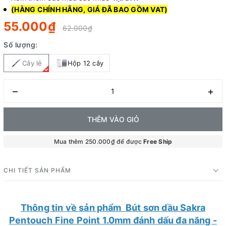
(HÀNG CHÍNH HÃNG, GIÁ ĐÃ BAO GỒM VAT)
55.000₫
62.000₫
Số lượng:
Cây lẻ
Hộp 12 cây
–
+
THÊM VÀO GIỎ
Mua thêm 250.000₫ để được
Free Ship
CHI TIẾT SẢN PHẨM
Thông tin về sản phẩm Bút sơn dầu Sakra
Pentouch Fine Point 1.0mm đánh dấu đa năng -