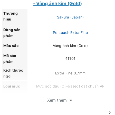
- Vàng ánh kim (Gold)
Thương
Sakura (Japan)
hiệu
Dòng sản
Pentouch Extra Fine
phẩm
Màu sắc
Vàng ánh kim (Gold)
Mã sản
41101
phẩm
Kích thước
Extra Fine 0.7mm
ngòi
Loại mực
Mực gốc dầu (Oil-based) đạt chuẩn AP
Quy cách
Hộp 12 cây
Xem thêm
đóng gói
Mực ánh kim nổi bật trên nền sáng và tối