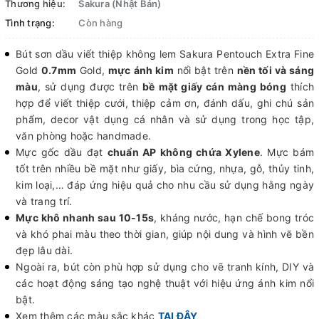
Thương hiệu:
Sakura (Nhật Bản)
Tình trạng:
Còn hàng
Bút sơn dầu viết thiệp không lem Sakura Pentouch Extra Fine
Gold
0.7mm
Gold,
mực ánh kim
nổi bật trên
nền tối và sáng
màu
, sử dụng được trên
bề mặt giấy cán màng bóng
thích
hợp để viết thiệp cưới, thiệp cảm ơn, đánh dấu, ghi chú sản
phẩm, decor vật dụng cá nhân và sử dụng trong học tập,
văn phòng hoặc handmade.
Mực gốc dầu đạt
chuẩn AP không chứa Xylene
. Mực bám
tốt trên nhiều bề mặt như giấy, bìa cứng, nhựa, gỗ, thủy tinh,
kim loại,… đáp ứng hiệu quả cho nhu cầu sử dụng hằng ngày
và trang trí.
Mực khô nhanh sau 10-15s
, kháng nước, hạn chế bong tróc
và khó phai màu theo thời gian, giúp nội dung và hình vẽ bền
đẹp lâu dài.
Ngoài ra, bút còn phù hợp sử dụng cho vẽ tranh kính, DIY và
các hoạt động sáng tạo nghệ thuật với hiệu ứng ánh kim nổi
bật.
Xem thêm các màu sắc khác
TẠI ĐÂY