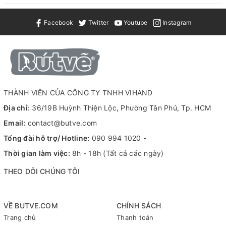
màu, viết được trên bề mặt giấy cán màng,
Đặc tính
nhanh khô, kháng nước và không chứa
Facebook
Twitter
Youtube
Instagram
Xylene
Viết thiệp, vẽ tranh kính, đánh dấu linh kiện,
Ứng dụng
decor đồ handmade.
Sẵn có file MSDS (Material Safety Data
MSDS
THÀNH VIÊN CỦA CÔNG TY TNHH VIHAND
Sheet)
Địa chỉ:
36/19B Huỳnh Thiện Lộc, Phường Tân Phú, Tp. HCM
Thông tin
Call / Zalo: 090 994 1020 (Vihand Shop); Liên
Email:
contact@butve.com
hỗ trợ
hệ:
https://zalo.me/0909941020
Tổng đài hỗ trợ/ Hotline:
090 994 1020
-
Lưu ý
Giá đã bao gồm VAT (liên hệ để được hỗ trợ)
Thời gian làm việc:
8h - 18h (Tất cả các ngày)
THEO DÕI CHÚNG TÔI
THÔNG TIN SẢN PHẨM: SAKURA PENTOUCH
VỀ BUTVE.COM
CHÍNH SÁCH
EXTRA FINE 0.7MM:
Trang chủ
Thanh toán