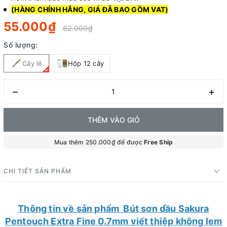
(HÀNG CHÍNH HÃNG, GIÁ ĐÃ BAO GỒM VAT)
55.000₫
62.000₫
Số lượng:
Cây lẻ
Hộp 12 cây
–
+
THÊM VÀO GIỎ
Mua thêm 250.000₫ để được
Free Ship
CHI TIẾT SẢN PHẨM
Thông tin về sản phẩm Bút sơn dầu Sakura
Pentouch Extra Fine 0.7mm viết thiệp không lem