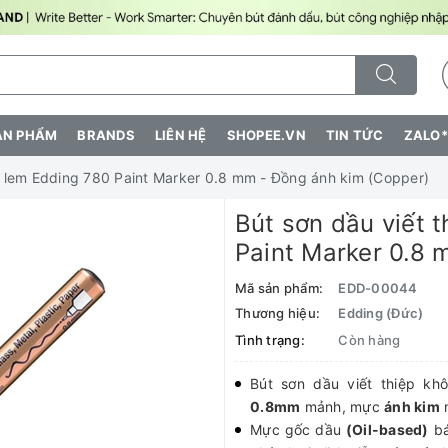
ẢN PHẨM
BRANDS
LIÊN HỆ
SHOPEE.VN
TIN TỨC
ZALO*
g lem Edding 780 Paint Marker 0.8 mm - Đồng ánh kim (Copper)
Bút sơn dầu viết 
Paint Marker 0.8 
Mã sản phẩm:
EDD-00044
Thương hiệu:
Edding (Đức)
Tình trạng:
Còn hàng
Bút sơn dầu viết thiệp k
0.8mm
mảnh, mực
ánh kim
n
Mực gốc dầu
(Oil-based)
bá