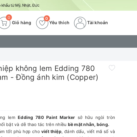
0
0
Giỏ hàng
Yêu thích
Tài khoản
thiệp không lem Edding 780
mm - Đồng ánh kim (Copper)
hông lem
Edding 780 Paint Marker
sở hữu ngòi tròn
ổi bật và dễ thao tác trên nhiều
bề mặt nhẵn, bóng.
m tốt phù hợp cho
viết thiệp
, đánh dấu, viết mã số và