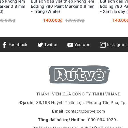
iệp không lem
Bút sơn dầu viết thiệp không lem
Bút sơn dầu vi
arker 0.8 mm
Edding 780 Paint Marker 0.8 mm
Edding 780 Pa
d)
- Trắng (White)
- Xanh lá cây 
60.000₫
140.000₫
160.000₫
140.00
Facebook
Twitter
Youtube
Instagram
THÀNH VIÊN CỦA CÔNG TY TNHH VIHAND
Địa chỉ:
36/19B Huỳnh Thiện Lộc, Phường Tân Phú, Tp
Email:
contact@butve.com
Tổng đài hỗ trợ/ Hotline:
090 994 1020
-