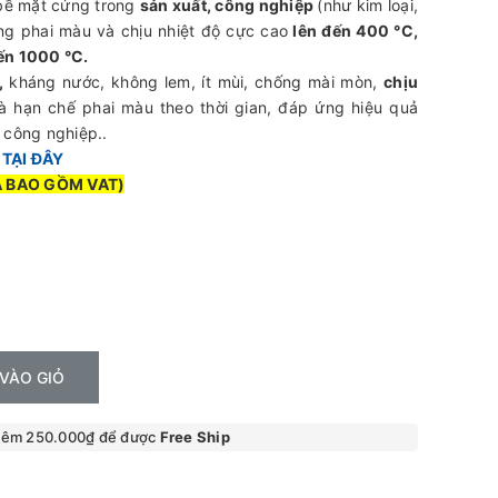
 bề mặt cứng trong
sản xuất, công nghiệp
(như kim loại,
ống phai màu và chịu nhiệt độ cực cao
lên đến 400 °C,
ến 1000 °C.
s,
kháng nước, không lem, ít mùi, chống mài mòn,
chịu
và hạn chế phai màu theo thời gian, đáp ứng hiệu quả
 công nghiệp..
c
TẠI ĐÂY
Ã BAO GỒM VAT)
VÀO GIỎ
hêm 250.000₫ để được
Free Ship