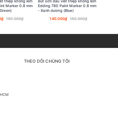
ết thiệp không lem
Bút sơn dầu viết thiệp không lem
Bút sơn 
int Marker 0.8 mm
Edding 780 Paint Marker 0.8 mm
Edding 7
(Green)
- Xanh dương (Blue)
- Đỏ (Re
0₫
160.000₫
140.000₫
160.000₫
14
THEO DÕI CHÚNG TÔI
. HCM