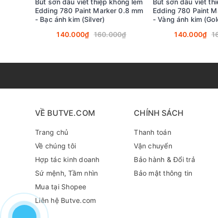
Bút sơn dầu viết thiệp không lem
Bút sơn dầu viết th
Edding 780 Paint Marker 0.8 mm
Edding 780 Paint M
- Bạc ánh kim (Silver)
- Vàng ánh kim (Gol
140.000₫
160.000₫
140.000₫
1
VỀ BUTVE.COM
CHÍNH SÁCH
Trang chủ
Thanh toán
Về chúng tôi
Vận chuyển
Hợp tác kinh doanh
Bảo hành & Đổi trả
Sứ mệnh, Tầm nhìn
Bảo mật thông tin
Mua tại Shopee
Liên hệ Butve.com