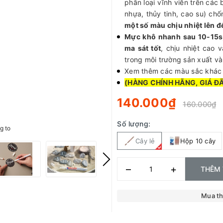
phân loại vĩnh viễn trên các
nhựa, thủy tinh, cao su) ch
một số màu chịu nhiệt lên đ
Mực khô nhanh sau 10-15
ma sát tốt
, chịu nhiệt cao 
trong môi trường sản xuất và
Xem thêm các màu sắc khá
(HÀNG CHÍNH HÃNG, GIÁ Đ
140.000₫
160.000₫
Số lượng:
g to
Cây lẻ
Hộp 10 cây
–
+
THÊM 
Mua t