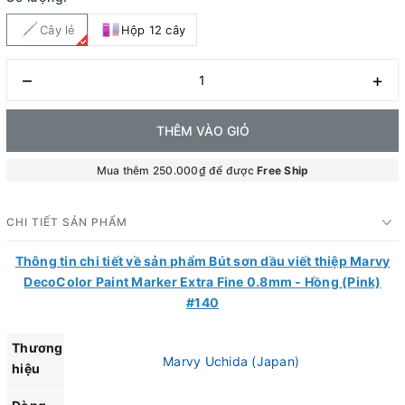
Cây lẻ
Hộp 12 cây
–
+
THÊM VÀO GIỎ
Mua thêm 250.000₫ để được
Free Ship
CHI TIẾT SẢN PHẨM
Thông tin chi tiết về sản phẩm Bút sơn dầu viết thiệp Marvy
DecoColor Paint Marker Extra Fine 0.8mm - Hồng (Pink)
#140
Thương
Marvy Uchida (Japan)
hiệu