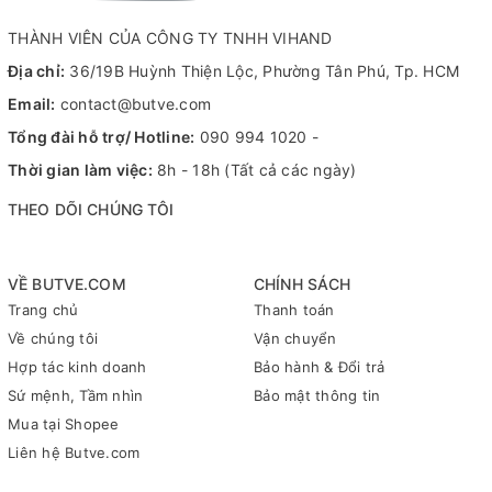
dòng bút sơn dầu cao cấp đến từ thương hiệu Marvy Uchida
THÀNH VIÊN CỦA CÔNG TY TNHH VIHAND
(Japan), nổi bật với đầu bút siêu mảnh cùng chất mực tươi,
chống chịu ma sát, không lem, không phai màu. Đây là lựa chọn
Địa chỉ:
36/19B Huỳnh Thiện Lộc, Phường Tân Phú, Tp. HCM
phù hợp cho nhu cầu viết thiệp, ghi chú, decor và sáng tạo trên
Email:
contact@butve.com
nhiều chất liệu khác nhau.
Tổng đài hỗ trợ/ Hotline:
090 994 1020
-
Thời gian làm việc:
8h - 18h (Tất cả các ngày)
ĐẶC ĐIỂM NỔI BẬT CỦA DÒNG BÚT DECOCOLOR
THEO DÕI CHÚNG TÔI
ACRYLIC EXTRA FINE:
Đầu bút Extra Fine 0.8mm siêu mảnh: Cho nét viết rõ ràng,
chi tiết và chính xác, đặc biệt phù hợp để viết thiệp, ghi chú
VỀ BUTVE.COM
CHÍNH SÁCH
và các nội dung cần độ sắc nét cao.
Trang chủ
Thanh toán
Mực sơn dầu cao cấp giúp nhanh khô, có độ lên màu cao
Về chúng tôi
Vận chuyển
cùng hiệu ứng bóng mờ đẹp mắt và bền màu theo thời gian.
Hợp tác kinh doanh
Bảo hành & Đổi trả
Bám tốt trên nhiều chất liệu: Viết và đánh dấu hiệu quả trên
Sứ mệnh, Tầm nhìn
Bảo mật thông tin
giấy, thủy tinh, gốm sứ cùng nhiều bề mặt thủ công và sáng
Mua tại Shopee
tạo khác.
Liên hệ Butve.com