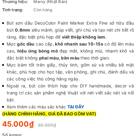
Thương hiệu:
Marvy (Nhật Bản)
Tình trạng:
Còn hàng
Bút sơn dầu DecoColor Paint Marker Extra Fine sở hữu đầu
bút
0.8mm
siêu mảnh, giúp viết, ghi chú và tạo nét chi tiết rõ
ràng, đặc biệt phù hợp để
viết thiệp không lem.
Mực
gốc dầu
cao cấp,
khô nhanh sau 10-15s
có độ lên màu
cao,
hiệu ứng bóng mờ
đẹp mắt, không mùi, nhanh khô và
đặc biệt không
phai màu, bền màu
theo thời gian.
Mực bám tốt trên giấy, thủy tinh, gốm sứ và nhiều bề mặt
khác, phù hợp cho học tập, văn phòng, ghi chú, đánh dấu và
các công việc thủ công hằng ngày.
Ngoài ra, bút còn thích hợp cho DIY handmade, decor và
trang trí các sản phẩm nghệ thuật với nét viết sắc nét và nổi
bật.
Xem thêm các màu sắc khác
TẠI ĐÂY
(HÀNG CHÍNH HÃNG, GIÁ ĐÃ BAO GỒM VAT)
45.000₫
65.000₫
Số lượng: