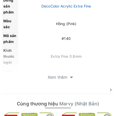
Dòng
sản
DecoColor Acrylic Extra Fine
phẩm
Màu
Hồng (Pink)
sắc
Mã sản
#140
phẩm
Kích
thước
Extra Fine 0.8mm
ngòi
Loại
Mực gốc dầu (Oil-based) chứa Xylene
Xem thêm
mực
Quy
cách
Hộp 12 cây
đóng
Cùng thương hiệu
Marvy (Nhật Bản)
gói
Mực Khô nhanh và chống ma sát tốt và có độ