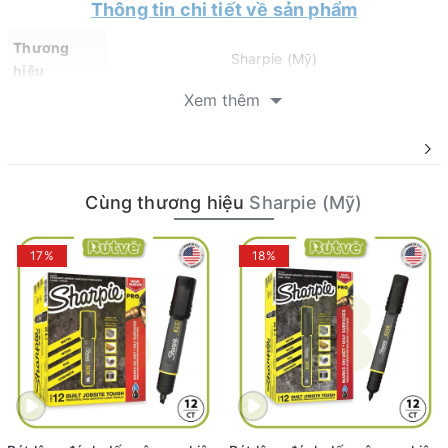
Thông tin chi tiết về sản phẩm
Thương
Sharpie (Mỹ)
hiệu
Xem thêm
Màu sắc
Đen, Đỏ, Xanh dương
Kích thước
Fine 0.5mm
ngòi
Cùng thương hiệu
Sharpie (Mỹ)
Loại bút
Bút Gel đầu bấm
Ứng dụng
Viết, ghi chú, ký tên...
17%
18%
Giới thiệu về thương hiệu bút Sharpie
(Mỹ)