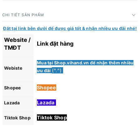
CHI TIẾT SẢN PHẨM
Đặt tại link bên dưới để được giá tốt & nhận nhiều ưu đãi nhé!
Website /
Link đặt hàng
TMĐT
Mua tại Shop.vihand.vn để nhận thêm nhiều
Webiste
(^.^)
ưu đãi
Shopee
Shopee
Lazada
Lazada
Tiktok Shop
Tiktok Shop