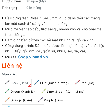
Thương hiệu:
Sharpie (Mỹ)
Tình trạng:
Còn hàng
Đầu cứng dẹp Chisel 1.5/4.5mm, giúp đánh dấu các mảng
lớn một cách dễ dàng và nhanh chóng
Mực marker cao cấp, tươi sáng , nhanh khô và khó phai màu
theo thời gian
Bám dính bền bỉ trên các bề mặt như nhựa, gỗ và kính
Công dụng chính: Đánh dấu được lên mọi bề mặt và chất liệu
như: Giấy, gỗ, kim loại, gốm sứ, nhựa, sỏi, da, vải,..
Shop.vihand.vn
Mua tại
.
Liên hệ
Màu sắc:
Black (Đen)
Blue (Xanh dương)
Red (Đỏ)
Green (Xanh lá)
Lime Green (Xanh lá mạ)
Orange (Cam)
Purple (Tím)