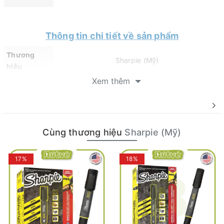
Thông tin chi tiết về sản phẩm
Thương
Sharpie (Mỹ)
hiệu
Xem thêm
Màu sắc
8 màu sắc
Kích thước
4.5mm
ngòi
Cùng thương hiệu
Sharpie (Mỹ)
Loại bút
Bút lông dầu ngòi vát
Ứng dụng
Đánh dấu và vẽ trên nhiều chất liệu
17%
18%
Giới thiệu về thương hiệu bút Sharpie
(Mỹ)