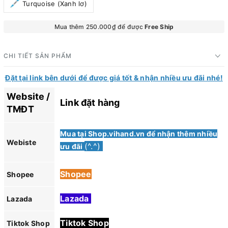
Turquoise (Xanh lơ)
Mua thêm 250.000₫ để được
Free Ship
CHI TIẾT SẢN PHẨM
Đặt tại link bên dưới để được giá tốt & nhận nhiều ưu đãi nhé!
Website /
Link đặt hàng
TMĐT
Mua tại Shop.vihand.vn để nhận thêm nhiều
Webiste
(^.^)
ưu đãi
Shopee
Shopee
Lazada
Lazada
Tiktok Shop
Tiktok Shop