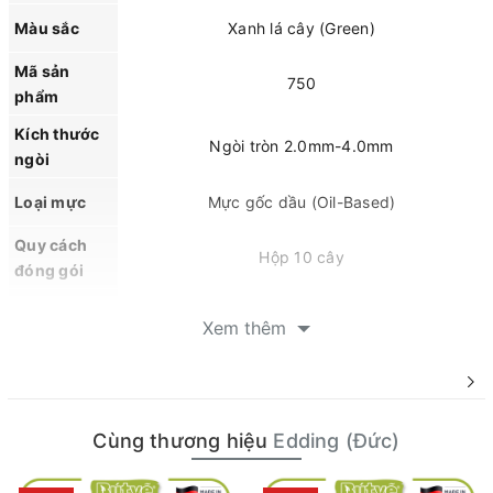
Màu sắc
Xanh lá cây (Green)
Mã sản
750
phẩm
Kích thước
Ngòi tròn 2.0mm-4.0mm
ngòi
Loại mực
Mực gốc dầu (Oil-Based)
Quy cách
Hộp 10 cây
đóng gói
Chịu nhiệt cao, kháng nước, ít mùi, không
Xem thêm
lem, chống mài mòn và ma sát. Bề màu trên
Đặc tính
các bề mặt nhẵn, phẳng, mực nổi bật trên
nền tối, sáng và trong suốt.
Dùng để đánh dấu, viết mã số và phân loại
Cùng thương hiệu
Edding (Đức)
vĩnh viễn trên các bề mặt cứng trong sản
xuất, công nghiệp (như kim loại, nhựa, thủy