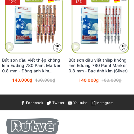
12%
12%
Ứng dụng
tinh, cao su) nhờ khả năng kháng nước,
chống phai màu, chịu hóa chất và chịu nhiệt
độ cực cao lên đến 1000 °C.
File MSDS (Material Safety Data Sheet)
MSDS
Thông tin
Call / Zalo: 090 994 1020 (Vihand Shop); Liên
hỗ trợ
hệ:
https://zalo.me/0909941020
Bút sơn dầu viết thiệp không
Bút sơn dầu viết thiệp không
lem Edding 780 Paint Marker
lem Edding 780 Paint Marker
Lưu ý
Giá đã bao gồm VAT (liên hệ để được hỗ trợ)
0.8 mm - Đồng ánh kim
0.8 mm - Bạc ánh kim (Silver)
(Copper)
140.000₫
160.000₫
140.000₫
160.000₫
THÔNG TIN SẢN PHẨM: EDDING 750 PAINT
MARKER:
Facebook
Twitter
Youtube
Instagram
Bút sơn dầu vẽ đa chất liệu Edding 750 Paint Marker là dòng
bút đánh dấu hiệu suất cao đến từ thương hiệu Edding (Đức).
Với thiết kế ngòi tròn cho nét viết đậm và chất mực sơn dầu