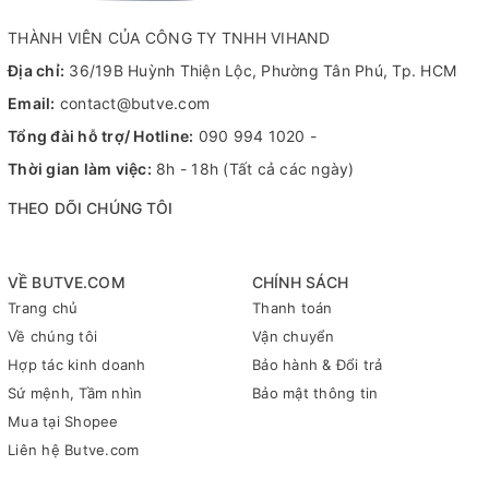
bền bỉ, đây là giải pháp ưu việt dùng để đánh dấu, viết mã số
và phân loại vĩnh viễn trên các bề mặt cứng trong sản xuất,
THÀNH VIÊN CỦA CÔNG TY TNHH VIHAND
công nghiệp (như kim loại, nhựa, thủy tinh, cao su) nhờ khả
Địa chỉ:
36/19B Huỳnh Thiện Lộc, Phường Tân Phú, Tp. HCM
năng kháng nước, chống phai màu, chịu hóa chất và chịu nhiệt
độ cực cao lên đến 1000 °C.
Email:
contact@butve.com
Tổng đài hỗ trợ/ Hotline:
090 994 1020
-
Thời gian làm việc:
8h - 18h (Tất cả các ngày)
THEO DÕI CHÚNG TÔI
VỀ BUTVE.COM
CHÍNH SÁCH
Trang chủ
Thanh toán
Về chúng tôi
Vận chuyển
Hợp tác kinh doanh
Bảo hành & Đổi trả
Sứ mệnh, Tầm nhìn
Bảo mật thông tin
Mua tại Shopee
Liên hệ Butve.com