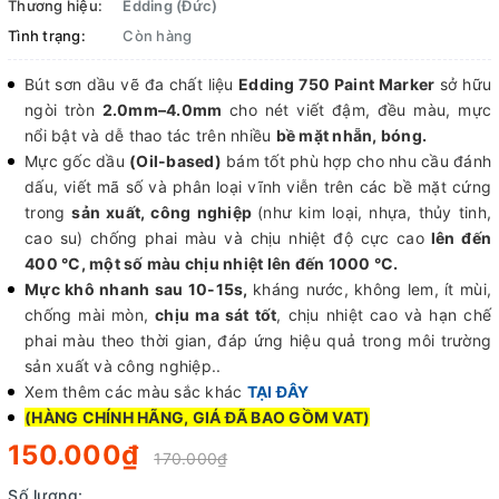
Thương hiệu:
Edding (Đức)
Tình trạng:
Còn hàng
Bút sơn dầu vẽ đa chất liệu
Edding 750 Paint Marker
sở hữu
ngòi tròn
2.0mm–4.0mm
cho nét viết đậm, đều màu, mực
nổi bật và dễ thao tác trên nhiều
bề mặt nhẵn, bóng.
Mực gốc dầu
(Oil-based)
bám tốt phù hợp cho nhu cầu đánh
dấu, viết mã số và phân loại vĩnh viễn trên các bề mặt cứng
trong
sản xuất, công nghiệp
(như kim loại, nhựa, thủy tinh,
cao su) chống phai màu và chịu nhiệt độ cực cao
lên đến
400 °C, một số màu chịu nhiệt lên đến 1000 °C.
Mực khô nhanh sau 10-15s,
kháng nước, không lem, ít mùi,
chống mài mòn,
chịu ma sát tốt
, chịu nhiệt cao và hạn chế
phai màu theo thời gian, đáp ứng hiệu quả trong môi trường
sản xuất và công nghiệp..
Xem thêm các màu sắc khác
TẠI ĐÂY
(HÀNG CHÍNH HÃNG, GIÁ ĐÃ BAO GỒM VAT)
150.000₫
170.000₫
Số lượng: